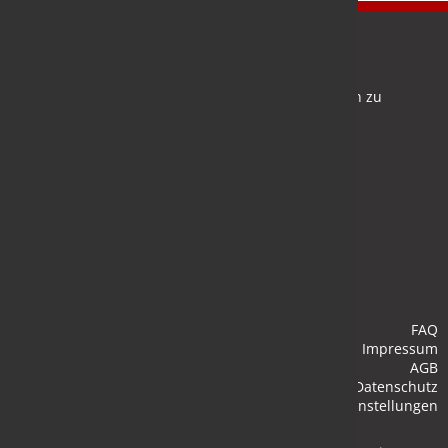
Newsletter
Bleiben Sie auf dem Laufenden und melden Sie sich zu
verschiedene Newsletter an.
Anmelden
FAQ
Impressum
AGB
Datenschutz
Cookie-Einstellungen