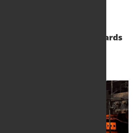
Studie vergleicht Standards
für CO₂-armen Stahl in
Europa und China
8. Juli 2026
von Hubert Hunscheidt