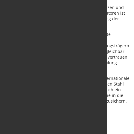
Unterschiede bestehen jedoch bei den Systemgrenzen und
der konkreten Methodik. Nach Einschätzung der Autoren ist
deshalb eine vollständige gegenseitige Anerkennung der
Standards kurzfristig wenig realistisch.
Stattdessen empfehlen die Forschenden sogenannte
Mapping- und Konvertierungstools. Diese sollen
Unternehmen, Kunden und politischen Entscheidungsträgern
ermöglichen, Produkte nach beiden Standards vergleichbar
zu bewerten. Eine solche Kompatibilität könne das Vertrauen
in CO₂-arme Stahlprodukte stärken und die Entwicklung
internationaler Leitmärkte unterstützen.
Nach Ansicht des Wuppertal Instituts bleibt die internationale
Harmonisierung von Standards für klimafreundlichen Stahl
eine anspruchsvolle politische Aufgabe. Sie sei jedoch ein
wichtiger Schritt, um Investitionen in Milliardenhöhe in die
Dekarbonisierung der Stahlindustrie langfristig abzusichern.
Quelle:
Wuppertal Institut
/ Foto: marketSTEEL