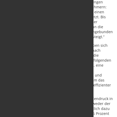
zukommt. Staufen-Berater Falk rät daher zu einer engen
Abstimmung zwischen Zulieferbetrieben und Abnehmern:
„Die deutsche Industrie steht stark unter Druck für einen
grünen Wandel und hat sich selbst hohe Ziele gesetzt. Bis
2030 will jeder zweite Maschinen- und Anlagenbauer
klimaneutral arbeiten. Dies kann nur gelingen, wenn die
Zulieferkette fest in die Nachhaltigkeitsstrategie eingebunden
wird und die interne Transformationsbereitschaft steigt.“
Im Zusammenspiel mit den Zulieferbetrieben ergeben sich
zahlreiche Möglichkeiten für eine Transformation nach
ökologischen Vorgaben. Aktuell konzentrieren sich die
Unternehmen dabei nach eigener Aussage auf die folgenden
Ansatzpunkte: gemeinsame Verpackungsstrategien, eine
ökologische Optimierung der Transportwege und
gemeinsame Forschungsprojekte. „Diese Initiativen und
weitere Projekte müssen vorangetrieben werden, um das
Zusammenspiel zwischen den einzelnen Akteuren effizienter
zu gestalten“, so Staufen-Manager Falk.
Die abgestimmte Kooperation könne auch den Kostendruck in
der Produktion verringern. Dies sei notwendig, da weder der
Maschinenbau noch der Automobilsektor mehrheitlich dazu
bereit seien, ökologische Mehrkosten zu tragen: „55 Prozent