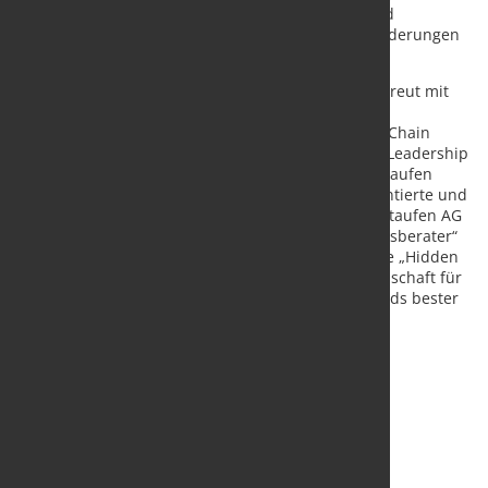
Veränderungskultur. Mit passenden Strategien und
Methoden setzt die Staufen AG die richtigen Veränderungen
schnell in Gang und erzielt messbare Erfolge.
Die internationale Lean Management-Beratung betreut mit
300 Mitarbeitenden weltweit Kunden in den
Kompetenzfeldern Operational Excellence, Supply Chain
Network Management, Organisationsentwicklung, Leadership
Excellence, Digitalisierung und Industrie 4.0. Die Staufen
Akademie bietet dazu auch zertifizierte, praxisorientierte und
passgenaue Qualifizierungen an. 2022 wurde die Staufen AG
zum neunten Mal in Folge als „Beste Unternehmensberater“
ausgezeichnet und im Rahmen der Branchenstudie „Hidden
Champions 2022/23“ der Wissenschaftlichen Gesellschaft für
Management und Beratung (WGMB) zu Deutschlands bester
Lean Management-Beratung gekürt.
Quelle und Vorschaubild
:
STAUFEN.AG -
Beratung.Akademie.Beteiligung.