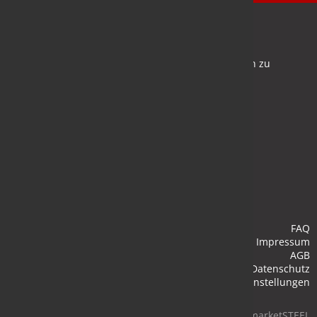
Newsletter
Bleiben Sie auf dem Laufenden und melden Sie sich zu
verschiedene Newsletter an.
Anmelden
FAQ
Impressum
AGB
Datenschutz
Cookie-Einstellungen
© 2026 marketSTEEL