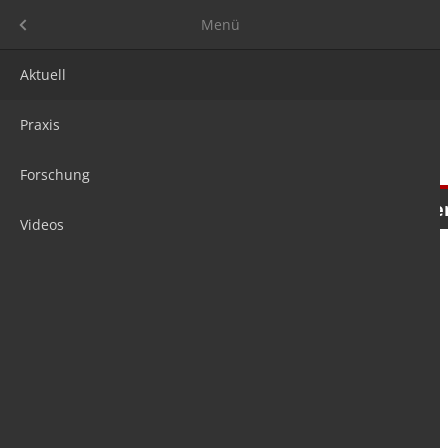
Menü
Menü
Aktuell
Praxis
Forschung
Nachrichten
Meinungen
Tre
Videos
is