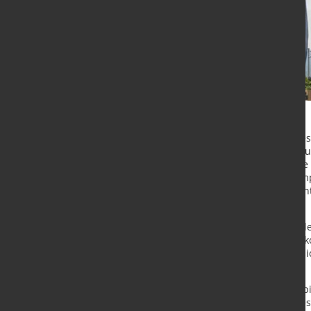
Die meisten EU-Staaten nutzen die
Teil bereits bis 2030 verlängert – 
im Steel and Metals Action Plan die
treffsicheren Möglichkeit der Str
Wettbewerbsfähigkeit für energie
verbessern.
Die voestalpine begrüßt das Überde
fordernden Zeiten. Die Strompreisk
sondern ein unionsrechtlich abgesi
Europa zu schützen.
"Für Unternehmen wie die voestalpi
für Wettbewerbsfähigkeit und Inves