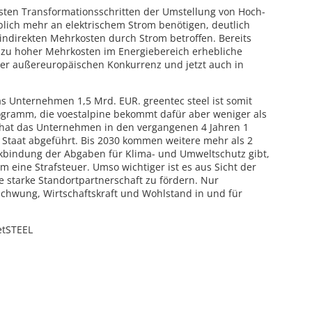
ersten Transformationsschritten der Umstellung von Hoch-
eblich mehr an elektrischem Strom benötigen, deutlich
 indirekten Mehrkosten durch Strom betroffen. Bereits
d zu hoher Mehrkosten im Energiebereich erhebliche
r außereuropäischen Konkurrenz und jetzt auch in
as Unternehmen 1,5 Mrd. EUR. greentec steel ist somit
ogramm, die voestalpine bekommt dafür aber weniger als
 hat das Unternehmen in den vergangenen 4 Jahren 1
n Staat abgeführt. Bis 2030 kommen weitere mehr als 2
ckbindung der Abgaben für Klima- und Umweltschutz gibt,
m eine Strafsteuer. Umso wichtiger ist es aus Sicht der
e starke Standortpartnerschaft zu fördern. Nur
schwung, Wirtschaftskraft und Wohlstand in und für
etSTEEL