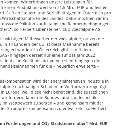
ern können. Wir erbringen unsere Leistungen für
ich einen Produktionswert von 21,5 Mrd. EUR und leisten
rd. EUR an Steuern und Sozialbeiträgen in Österreich pro
ten Wirtschaftsmotoren des Landes. Dafür möchten wir im
 dass die Politik zukunftstaugliche Rahmenbedingungen
hert.", so
Herbert Eibensteiner, CEO voestalpine AG.
lle wichtigen Mitbewerber der voestalpine, nutzen die
. In 14 Ländern der EU ist diese Maßnahme bereits
rlängert worden. In Österreich gibt es mit dem
SAG) hingegen derzeit nur eine auf das Jahr 2022
Das deutsche Koalitionsabkommen sieht hingegen die
handelseinnahmen für die – neuerlich erweiterte –
iskompensation wird der energieintensiven Industrie in
stalpine nachhaltiger Schaden im Wettbewerb zugefügt.
n Europa, weil diese nicht bereit sind, die zusätzlichen
t, wir fordern daher die Bundes- und Landespolitik
play im Wettbewerb zu sorgen – und gemeinsam mit der
 der Strompreiskompensation zu entwickeln, so
Herbert
kaum Förderungen und CO
-Strafsteuern über
1 Mrd. EUR
2