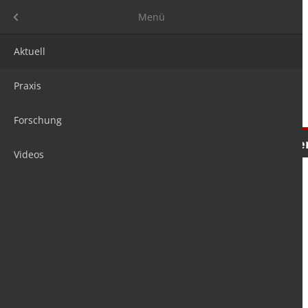
Menü
Menü
Aktuell
Praxis
Forschung
Nachrichten
Meinungen
Tre
Videos
is