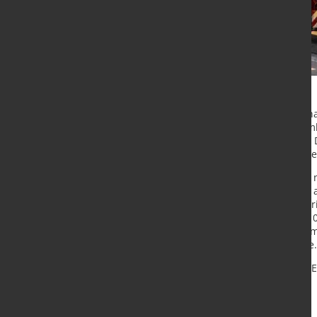
In der deutschen Exportindustrie ha
Exporterwartungen sind im Septemb
August (saisonbereinigt korrigiert).
überraschend robust gegenüber der
Die Exporterwartungen konnten in n
Zuwachs in der Automobilbranche a
Ähnliches gilt für die Elektroindust
höchsten Stand seit November 201
verkraften. Dennoch werden die Ums
gegenwärtig nur die Textilindustrie.
Quelle:
ifo Institut
/ Foto: marketST