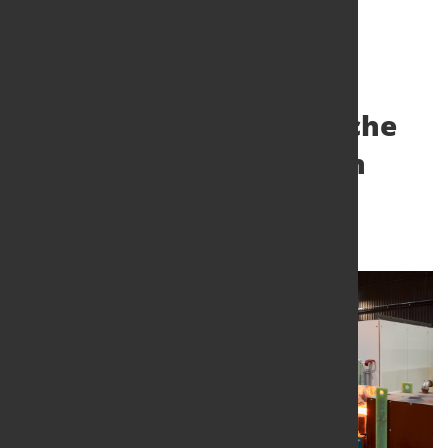
Stellenabbau bei Deutsche
Edelstahlwerke GmbH in
Krefeld geplant
14. Aug. 2023
von Hubert Hunscheidt