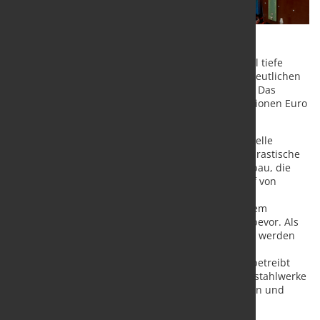
Das erste Halbjahr dieses Jahres hat bei Swiss Steel tiefe
Spuren hinterlassen, da das Unternehmen einen deutlichen
Rückschlag im Vergleich zum Vorjahr verzeichnete. Das
Konzernergebnis ist gegenwärtig um rund 100 Millionen Euro
unter dem Wert des Vorjahres angesiedelt.
Verschiedene Medien berichten, dass diese finanzielle
Herausforderung das Unternehmen dazu zwingt, drastische
Maßnahmen zu ergreifen, darunter den Stellenabbau, die
Zusammenlegung von Standorten und den Verkauf von
Geschäftsteilen in Osteuropa, wie von Swiss Steel
angekündigt. In den kommenden Monaten steht dem
Unternehmen eine umfassende Restrukturierung bevor. Als
Ursachen für die schwachen Halbjahresergebnisse werden
eine verringerte Nachfrage und der Abbau von
Lagerbeständen bei Kunden genannt. Swiss Steel betreibt
deutschlandweit fünf Standorte der Deutsche Edelstahlwerke
GmbH: neben Krefeld auch in Witten, Siegen, Hagen und
Hattingen.