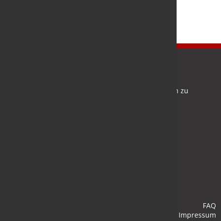
Newsletter
Bleiben Sie auf dem Laufenden und melden Sie sich zu
verschiedene Newsletter an.
Anmelden
FAQ
Impressum