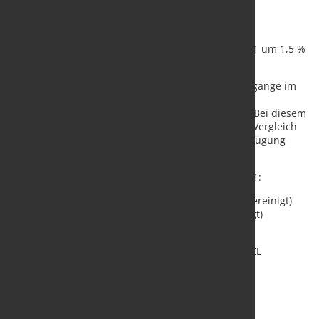
Im Vergleich zum Januar 2020 war der reale,
kalenderbereinigte Auftragseingang im Januar 2021 um 1,5 %
höher.
Mit rund 6,4 Milliarden Euro lagen die Auftragseingänge im
Bauhauptgewerbe im Januar 2021 nominal (nicht
preisbereinigt) 1,2 % niedriger als im Januar 2020. Bei diesem
Rückgang ist zu beachten, dass den Baufirmen im Vergleich
zum Januar 2020 zwei Arbeitstage weniger zur Verfügung
standen.
Auftragseingang im Bauhauptgewerbe, Januar 2021:
+2,0 % zum Vormonat (real, saison- und kalenderbereinigt)
+1,5 % zum Vorjahresmonat (real, kalenderbereinigt)
-1,2 % zum Vorjahresmonat (nominal)
Quelle:
Statistisches Bundesamt
/ Foto: marketSTEEL