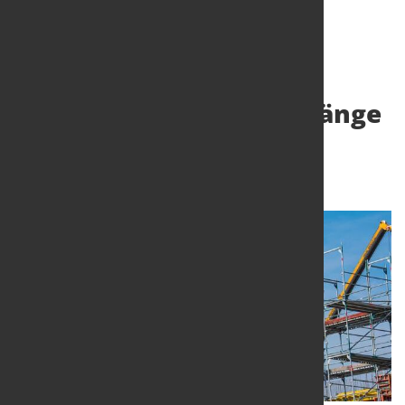
Steigende Auftragseingänge
im Bauhauptgewerbe
26. März 2021
von Hubert Hunscheidt