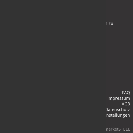
Newsletter
Bleiben Sie auf dem Laufenden und melden Sie sich zu
verschiedene Newsletter an.
Anmelden
FAQ
Impressum
AGB
Datenschutz
Cookie-Einstellungen
© 2026 marketSTEEL