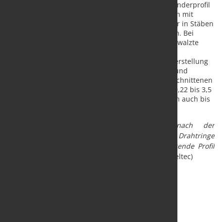
Lufthärtern sind nahezu alle Stahlqualitäten als Sonderprofil
erhältlich. Die Lieferung erfolgt in gespulten Ringen mit
einem Außendurchmesser von max. 1.200 mm oder in Stäben
mit einer Lieferlänge zwischen 3.000 und 7.600 mm. Bei
Bedarf bietet der Spezialstahlhersteller auch vorgewalzte
Fertigungsprofile als Stab oder Ring sowie
Standardquerschnitte an. Die Möglichkeiten zur Herstellung
von Querschnittsformen sind nahezu unbegrenzt und
werden größtenteils nur durch Formen mit hinterschnittenen
Querschnitten eingeschränkt. Metergewichte von 0,22 bis 3,5
kg/m, bei besonders günstigen Querschnittsformen auch bis
zu 4,10 kg/m sind möglich.
Quelle:
Steeltec
Bildtext:
Stahldraht-Coil nach der
Bearbeitung im Warmwalzwerk. Die eingesetzten Drahtringe
werden aneinandergeschweißt und das zu fertigende Profil
wird in einer Grundeinstellung gefertigt.
(Foto: Steeltec)