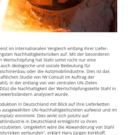
ist im internationalen Vergleich entlang ihrer Liefer-
gsten Nachhaltigkeitsrisiken auf. Mit der besonderen
en Wertschöpfung hat Stahl somit nicht nur eine
n auch ökologische und soziale Bedeutung für
schinenbau oder die Automobilindustrie. Dies ist das
haftlichen Studie von IW Consult im Auftrag der
ahl), in der entlang von vier zentralen UN-Zielen
DGs) die Nachhaltigkeit der Wertschöpfungskette Stahl in
bewerbsländern analysiert wurde.
oduktion in Deutschland mit Blick auf ihre Lieferketten
n ausgewählten UN-Nachhaltigkeitszielen aufweist und im
nplatz einnimmt. Dies wirkt sich positiv auf
ahlindustrie in Deutschland ermöglicht so ihren
anzubieten. Umgekehrt wäre die Abwanderung von Stahl
eitsrisiken verbunden“, erklärt Hans Jürgen Kerkhoff,