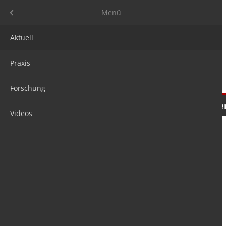
Menü
Menü
Aktuell
Praxis
Forschung
Nachrichten
Meinungen
Tre
Videos
is