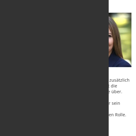
Ab dem 1. November 2025 übernimmt Frau Niehof zusätzlich
nun die Verantwortung für den Einkauf. Damit geht die
vollständige operative Verantwortung in ihre Hände über.
Die Wuppermann-Gruppe dankt Herrn Swoboda für sein
langjähriges Engagement und freut sich auf die
Zusammenarbeit mit Frau Niehof in ihrer erweiterten Rolle.
Quelle und Fotos:
Wuppermann AG