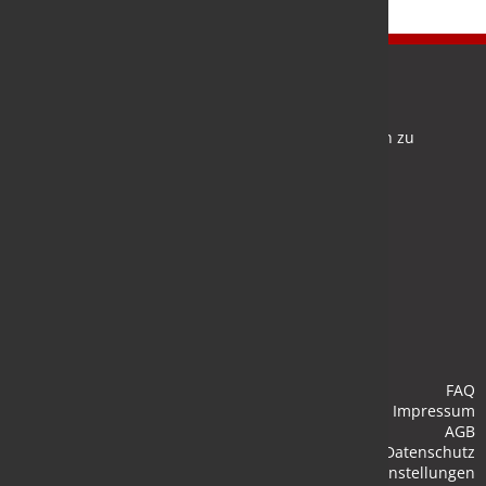
Newsletter
Bleiben Sie auf dem Laufenden und melden Sie sich zu
verschiedene Newsletter an.
Anmelden
FAQ
Impressum
AGB
Datenschutz
Cookie-Einstellungen