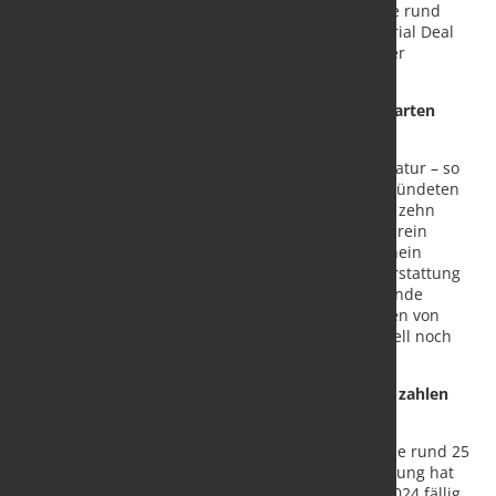
Stahl und Metall verarbeitenden Unternehmen, die rund
500.000 Arbeitsplätze bieten, haben diesen Industrial Deal
bitter nötig. In der europäischen genauso wie in der
deutschen Industriepolitik.
Stromsteuerentlastung klemmt: Unternehmen warten
monatelang auf Rückzahlung
Bisherige Unternehmenshilfen sind oft eher Makulatur – so
wie die vom Bundesfinanzminister vollmundig verkündeten
Stromsteuerentlastungen: Die machen weniger als zehn
Prozent des Strompreises aus und klemmen obendrein
gewaltig: Unternehmen können sie nur im Nachhinein
beantragen und warten monatelang auf die Rückerstattung
der ihnen zustehenden Gelder. Grund ist die fehlende
amtliche Digitalisierung. Dazu Vietmeyer: „Wir hören von
Mittelständlern, dass die zuständige Behörde aktuell noch
Anträge vom letzten Jahr bearbeitet.“
Netzentgelterhöhung funktioniert: Unternehmen zahlen
schon seit Januar
Ganz anders sieht es bei den Netzentgelten aus, die rund 25
Prozent des Strompreises ausmachen. Ihre Umsetzung hat
funktioniert, die höheren Kosten sind seit Januar 2024 fällig.