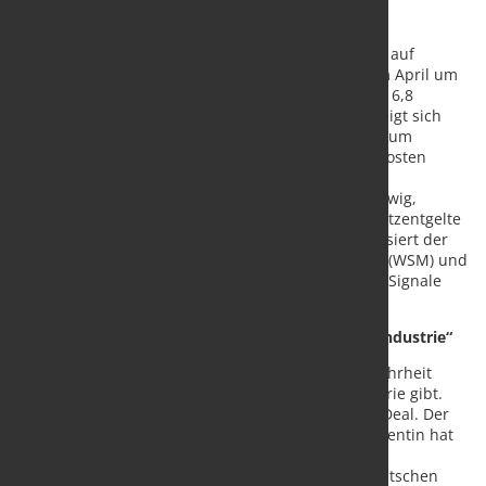
Die Produktion der Stahl- und Metallverarbeiter ist auf
Sinkflug: Gegenüber dem März fielen die Zahlen im April um
8 Prozent und gegenüber dem Vorjahresmonat um 6,8
Prozent. Im Viermonatsvergleich Januar bis April zeigt sich
ebenfalls ein 6,8-prozentiger Verlust im Vergleich zum
Industriejahr 2023. Zusätzlich fressen die Energiekosten
mittelständische Unternehmen auf: Die
Stromsteuerentlastung ist nur gering und dauert ewig,
gleichzeitig schlagen die im Januar gestiegenen Netzentgelte
ordentlich zu Buche. „So geht es nicht weiter“, kritisiert der
Wirtschaftsverband Stahl- und Metallverarbeitung (WSM) und
hofft nach der EU-Wahl auf industriefreundlichere Signale
aus Brüssel.
„Keine Mehrheit mehr für eine Politik gegen die Industrie“
„Die Europawahl hat klar gezeigt, dass es keine Mehrheit
mehr für eine Politik gegen die europäische Industrie gibt.
Wir brauchen einen gleichberechtigten Industrial Deal. Der
neue Kommissionspräsident oder die neue -präsidentin hat
den Wählerauftrag dazu“, unterstreicht WSM-
Hauptgeschäftsführer Christian Vietmeyer. Die deutschen