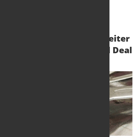
Stahl- und Metallverarbeiter
brauchen den Industrial Deal
13. Juni 2024
von Hubert Hunscheidt