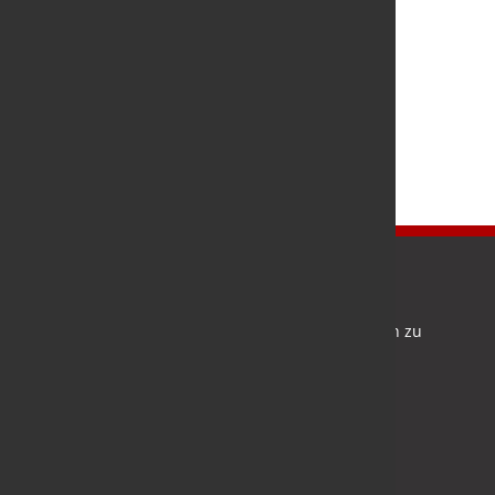
Newsletter
Bleiben Sie auf dem Laufenden und melden Sie sich zu
verschiedene Newsletter an.