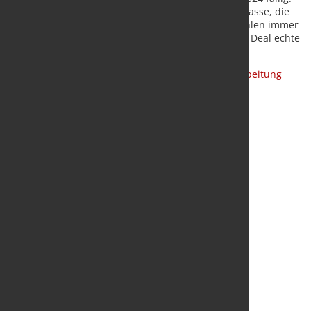
Und damit ein weiterer Griff in die Unternehmenskasse, die
aufgrund der mauen Auftrags- und Produktionszahlen immer
leerer wird. Höchste Zeit, dass ein neuer Industrial Deal echte
Hilfen auflegt.
Quelle:
Wirtschaftsverband Stahl- und Metallverarbeitung
(WSM)
/ Foto: Fotolia