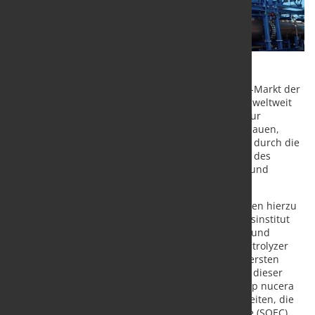
thyssenkrupp nucera stellt sich für den Elektrolyse-Markt der
Zukunft noch besser auf. Um seine Position als ein weltweit
führender Anbieter von Elektrolyse-Technologien zur
Herstellung von grünem Wasserstoff weiter auszubauen,
stärkt das Unternehmen sein Technologie-Portfolio durch die
hochinnovative Hochtemperatur-Elektrolyse (SOEC) des
Fraunhofer-Instituts für Keramische Technologien und
Systeme IKTS.
thyssenkrupp nucera und das Fraunhofer IKTS gehen hierzu
eine strategische Partnerschaft ein. Das Forschungsinstitut
hat seit über 20 Jahren umfangreiche Forschungs- und
Entwicklungsarbeiten in der SOEC (Solid Oxide Electrolyzer
Cell)-Technologie geleistet sowie die notwendigen ersten
Vorarbeiten im Hinblick auf eine Industrialisierung dieser
Elektrolyse-Technologie durchgeführt. thyssenkrupp nucera
und Fraunhofer IKTS wollen gemeinsam daran arbeiten, die
letzten Schritte bei der Hochtemperatur-Elektrolyse (SOEC)