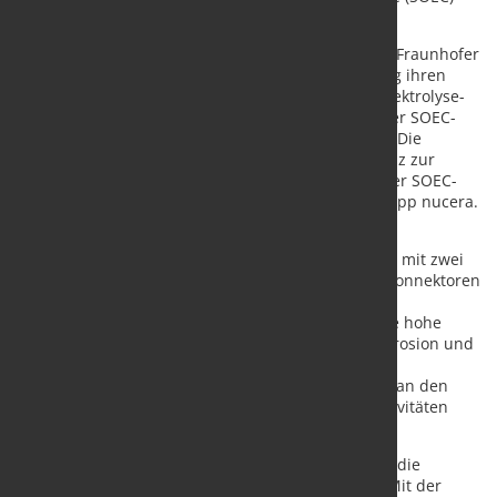
hin zur industriellen Anwendung zu gehen.
Bereits im ersten Quartal 2025 soll eine durch das Fraunhofer
IKTS geplante und errichtete Pilotanlage planmäßig ihren
Betrieb für die Herstellung der Hochtemperatur-Elektrolyse-
Stacks mit den SOE-Zellen – den Kernelementen der SOEC-
Stacks – in zunächst kleiner Stückzahl aufnehmen. Die
strategische Partnerschaft umfasst auch eine Lizenz zur
Fertigung und Nutzung von CFY-Stacks auf Basis der SOEC-
Technologie des Fraunhofer IKTS durch thyssenkrupp nucera.
Die SOEC-Stack-Technologie basiert auf dem
sauerstoffleitenden keramischen Elektrolytsubstrat mit zwei
Elektroden, gepaart mit chrombasierten CFY-Interkonnektoren
(das Interkonnektoren-Material ist Cr5FeY). Damit
gewährleistet das elektrolytgetragene Konzept eine hohe
Langzeitstabilität in Bezug auf Hochtemperaturkorrosion und
thermische Wechselbeanspruchung. Die weitere
Industrialisierung der SOEC-Technologie wird sich an den
Ergebnissen der Forschungs- und Entwicklungsaktivitäten
orientieren.
„Mit SOEC-Systemlösungen setzen wir konsequent die
Wachstumsstrategie unseres Unternehmens um. Mit der