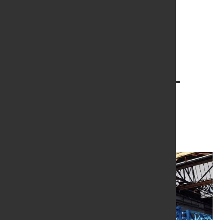
Stärkung des
Wasserstofftechnologie-
Portfolios für
Industrieanwendungen
14. März 2024
von Hubert Hunscheidt