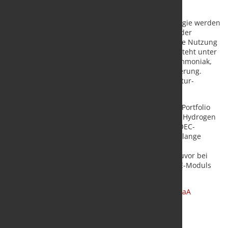
Zugang zu dieser Kernkomponente.“
Von der hohen Energieeffizienz der SOEC-Technologie werden
in erster Linie Industrien profitieren, bei denen in der
Produktion industrielle Abwärme entsteht, denn die Nutzung
senkt den Stromverbrauch deutlich. Abwärme entsteht unter
anderem bei der Herstellung von grünem Stahl, Ammoniak,
Methanol, Düngemittel und bei der Energiespeicherung.
Außerdem wird bei der Nutzung der Hochtemperatur-
Technologie auf seltene Edelmetalle verzichtet.
„Die SOEC-Technologie ergänzt unser Technologie-Portfolio
perfekt“, sagt Dr. Christoph Noeres, Head of Green Hydrogen
bei thyssenkrupp nucera. „Für unsere künftigen SOEC-
Systemlösungen können wir auf unsere jahrzehntelange
Erfahrung mit der Entwicklung und Skalierung von
Elektrolyseanlagen aufbauen, wie wir dies schon zuvor bei
der erfolgreichen Entwicklung unseres 20-MW AWE-Moduls
scalum® bewiesen haben.“
Quelle und Foto:
thyssenkrupp nucera AG & Co. KGaA