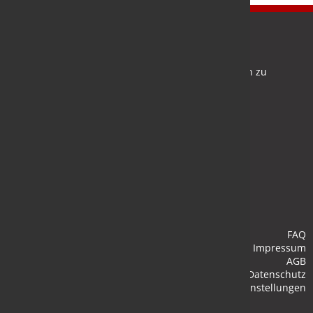
Newsletter
Bleiben Sie auf dem Laufenden und melden Sie sich zu
verschiedene Newsletter an.
Anmelden
FAQ
Impressum
AGB
Datenschutz
Cookie-Einstellungen