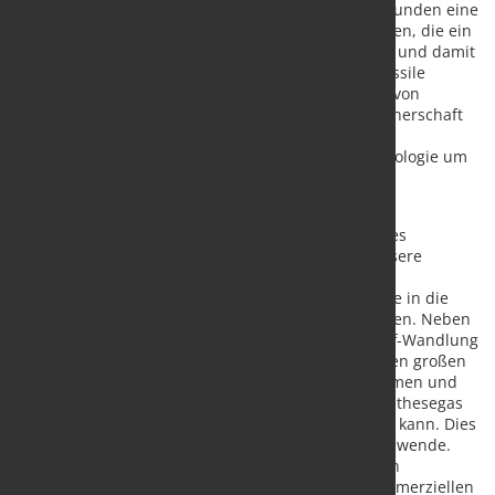
Hochtemperatur-Elektrolyse werden wir unseren Kunden eine
ausgesprochen leistungsstarke Technologie anbieten, die ein
weiterer starker Tragpfeiler des neuen, CO2-freien und damit
klimafreundlichen Energiemix der Zukunft ohne fossile
Energie sein wird“, sagt Dr. Werner Ponikwar, CEO von
thyssenkrupp nucera. „Durch die strategische Partnerschaft
mit dem Fraunhofer IKTS verstärken wir unser
Wasserstoffproduktportfolio neben der AWE-Technologie um
die zweite leistungsstarke Technologie für den
Industriemaßstab.“
Professor Dr. Alexander Michaelis, Institutsleiter des
Fraunhofer IKTS ergänzt: „Wir freuen uns sehr, unsere
weltweit führenden Forschungs- und
Entwicklungskompetenzen in der SOEC-Technologie in die
Partnerschaft mit thyssenkrupp nucera einzubringen. Neben
der höheren Effizienz bei der Strom-zu-Wasserstoff-Wandlung
bietet die Hochtemperaturelektrolyse außerdem den großen
Vorteil, dass CO2 aktiv aus der Umgebung entnommen und
zusammen mit grünem Wasserstoff zu grünem Synthesegas
und Folgeprodukten wie e-fuels gewandelt werden kann. Dies
ist ein entscheidender Erfolgsfaktor für die Energiewende.
Durch die Hochskalierung der CFY-Stack-Produktion
ermöglichen wir unseren Systempartnern den kommerziellen