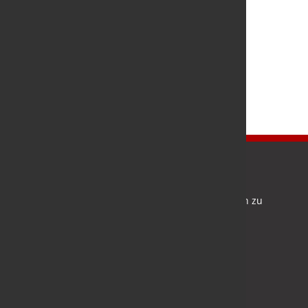
Newsletter
Bleiben Sie auf dem Laufenden und melden Sie sich zu
verschiedene Newsletter an.