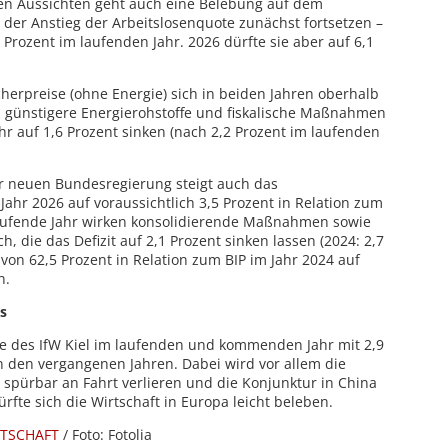
len Aussichten geht auch eine Belebung auf dem
 der Anstieg der Arbeitslosenquote zunächst fortsetzen –
 Prozent im laufenden Jahr. 2026 dürfte sie aber auf 6,1
erpreise (ohne Energie) sich in beiden Jahren oberhalb
n günstigere Energierohstoffe und fiskalische Maßnahmen
hr auf 1,6 Prozent sinken (nach 2,2 Prozent im laufenden
er neuen Bundesregierung steigt auch das
 Jahr 2026 auf voraussichtlich 3,5 Prozent in Relation zum
laufende Jahr wirken konsolidierende Maßnahmen sowie
, die das Defizit auf 2,1 Prozent sinken lassen (2024: 2,7
von 62,5 Prozent in Relation zum BIP im Jahr 2024 auf
n.
s
ose des IfW Kiel im laufenden und kommenden Jahr mit 2,9
in den vergangenen Jahren. Dabei wird vor allem die
 spürbar an Fahrt verlieren und die Konjunktur in China
fte sich die Wirtschaft in Europa leicht beleben.
RTSCHAFT
/ Foto: Fotolia