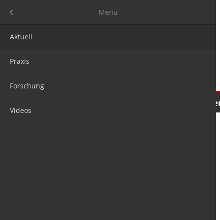
Menü
Menü
Aktuell
Praxis
Forschung
Nachrichten
Meinungen
Tre
Videos
is