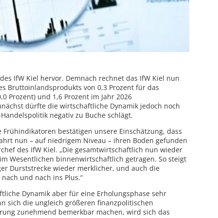
es IfW Kiel hervor. Demnach rechnet das IfW Kiel nun
s Bruttoinlandsprodukts von 0,3 Prozent für das
,0 Prozent) und 1,6 Prozent im Jahr 2026
unächst dürfte die wirtschaftliche Dynamik jedoch noch
-Handelspolitik negativ zu Buche schlägt.
Die Frühindikatoren bestätigen unsere Einschätzung, dass
lfahrt nun – auf niedrigem Niveau – ihren Boden gefunden
rchef des IfW Kiel. „Die gesamtwirtschaftlich nun wieder
 im Wesentlichen binnenwirtschaftlich getragen. So steigt
er Durststrecke wieder merklicher, und auch die
nach und nach ins Plus.“
aftliche Dynamik aber für eine Erholungsphase sehr
 sich die ungleich größeren finanzpolitischen
erung zunehmend bemerkbar machen, wird sich das