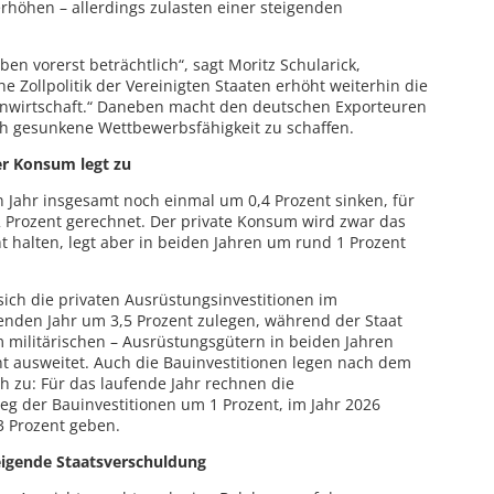
höhen – allerdings zulasten einer steigenden
ben vorerst beträchtlich“, sagt Moritz Schularick,
che Zollpolitik der Vereinigten Staaten erhöht weiterhin die
enwirtschaft.“ Daneben macht den deutschen Exporteuren
ich gesunkene Wettbewerbsfähigkeit zu schaffen.
er Konsum legt zu
n Jahr insgesamt noch einmal um 0,4 Prozent sinken, für
 Prozent gerechnet. Der private Konsum wird zwar das
 halten, legt aber in beiden Jahren um rund 1 Prozent
sich die privaten Ausrüstungsinvestitionen im
nden Jahr um 3,5 Prozent zulegen, während der Staat
m militärischen – Ausrüstungsgütern in beiden Jahren
nt ausweitet. Auch die Bauinvestitionen legen nach dem
h zu: Für das laufende Jahr rechnen die
eg der Bauinvestitionen um 1 Prozent, im Jahr 2026
3 Prozent geben.
eigende Staatsverschuldung