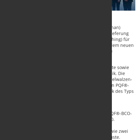
Die SMS group hat von Baosteel Steel Pipe (Ma'anshan)
Science and Technology Co., Ltd. den Auftrag zur Lieferung
von zwei PQF®-Walzwerken (Premium Quality Finishing) für
die Produktion nahtloser Stahlrohre erhalten. Mit dem neuen
Projekt setzen beide Unternehmen ihre langjährige
Zusammenarbeit fort.
Zum Lieferumfang gehören sämtliche Kernaggregate sowie
die komplette Automatisierungs- und Prozesstechnik. Die
erste Produktionslinie, PQF159, wird mit einem Kegelwalzen-
Lochwalzwerk CTP1000VD, einem sieben Zoll großen PQF®-
BCO-Walzwerk sowie einem Streckreduzierwalzwerk des Typs
350A28 ausgestattet.
Die zweite Linie, PQF258, umfasst ein CTP1150VD-
Kegelwalzen-Lochwalzwerk, ein zehn Zoll großes PQF®-BCO-
Walzwerk sowie ein Streckreduzierwalzwerk 500A20.
Ergänzend liefert SMS group zwei PQF®-
Aufbereitungsmaschinen für die PQF®-Gerüste sowie zwei
KR-Rillenbearbeitungsmaschinen für die SRM-Gerüste.