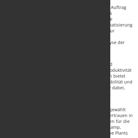
Neben der mechanischen Ausrüstung umfasst der Auftrag
das komplette Level-1-Automatisierungssystem, das
Technological Measurement System (TMS) sowie die
Prozesssoftware CARTAneo®. Die integrierte Automatisierung
beinhaltet unter anderem modernste Funktionen zur
Steuerung der Rohrenden (Crop End Control), zur
Wanddickenregelung sowie zur umfassenden Analyse der
Messdaten während des gesamten Walzprozesses.
Die PQF®-Technologie ermöglicht eine hohe
Anlagenverfügbarkeit, geringe Stillstandszeiten und
optimierte Betriebskosten bei gleichzeitig hoher Produktivität
und Präzision. Gegenüber älteren Produktionslinien bietet
das Verfahren eine deutlich verbesserte Prozessstabilität und
Produktqualität und unterstützt Baosteel Steel Pipe dabei,
seine Produktions- und Qualitätsziele zu erreichen.
„Wir sind stolz, erneut als langfristiger Partner und
zuverlässiger Lieferant von Baosteel Steel Pipe ausgewählt
worden zu sein. Dieser Auftrag unterstreicht das Vertrauen in
unsere Technologiekompetenz und unsere Lösungen für die
Herstellung nahtloser Rohre“, sagt Christian Haferkamp,
General Manager Sales & Technology Seamless Tube Plants