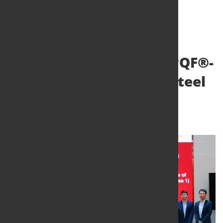
SMS group liefert zwei PQF®-
Rohrwalzwerke an Baosteel
Steel Pipe
6. Juli 2026
von Hubert Hunscheidt