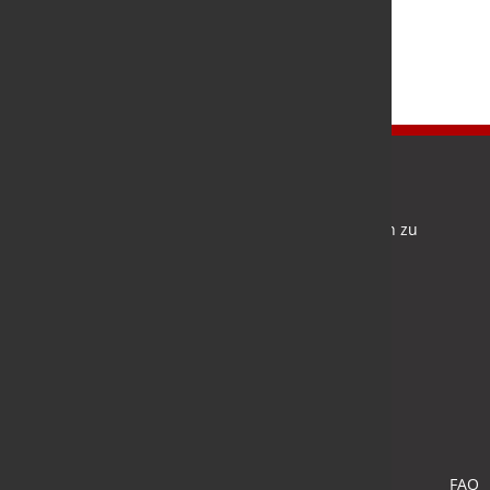
Newsletter
Bleiben Sie auf dem Laufenden und melden Sie sich zu
verschiedene Newsletter an.
Anmelden
FAQ