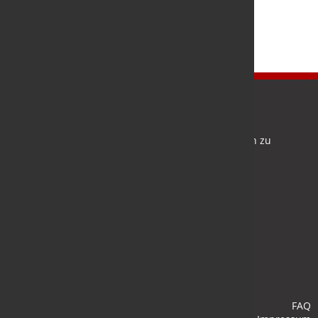
Newsletter
Bleiben Sie auf dem Laufenden und melden Sie sich zu
verschiedene Newsletter an.
Anmelden
FAQ