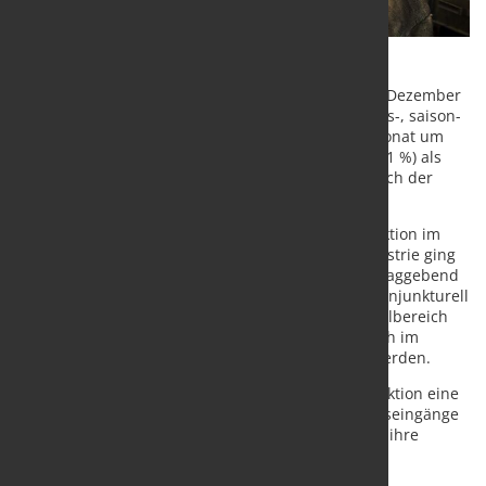
Die Produktion im Produzierenden Gewerbe ist im Dezember
nach Angaben des Statistischen Bundesamtes preis-, saison-
und arbeitstäglich bereinigt gegenüber dem Vormonat um
1,2 % zurückgegangen. Sowohl in der Industrie (-1,1 %) als
auch beim Bau (-0,2 %) und insbesondere im Bereich der
Energieerzeugung (-3,0 %) kam es zu Rückgängen.
Im Jahresschlussquartal schwächte sich die Produktion im
Produzierenden Gewerbe um 0,8 % ab. In der Industrie ging
das Produktionsvolumen um 0,9 % zurück. Ausschlaggebend
waren unter anderem Produktionszahlen in den konjunkturell
wichtigen Branchen Maschinenbau und Kfz. Im Teilbereich
Energie nahm die Erzeugung um 2,9 % ab. Lediglich im
Baugewerbe konnte ein Plus von 1,2 % verbucht werden.
Zum Jahresende 2015 durchlief die Industrieproduktion eine
Durststrecke. Angesichts der verbesserten Auftragseingänge
im Jahresschlussquartal dürften die Unternehmen ihre
Produktion laut Bundeswirtschaftsministerium zu
Jahresbeginn wieder etwas ausweiten.