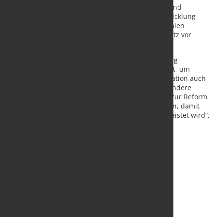
Erneuerbaren Energien, Wasserstoff-Kapazitäten und
Stromnetzen in Deutschland und Europa, die Entwicklung
grüner Leitmärkte, die Bewahrung der internationalen
Wettbewerbsfähigkeit und ein angemessener Schutz vor
Carbon Leakage genannt.
„Wichtig ist zugleich, dass sich die Bundesregierung
umgehend in die Beratungen in Brüssel einschaltet, um
geeignete Rahmenbedingungen für die Transformation auch
auf der europäischen Ebene zu erreichen. Insbesondere
muss dringend der Vorschlag der EU-Kommission zur Reform
des Emissionsrechtehandels nachgebessert werden, damit
ein wirksamer Schutz vor Carbon Leakage gewährleistet wird“,
so Kerkhoff weiter.
Quelle und Foto:
Wirtschaftsvereinigung Stahl