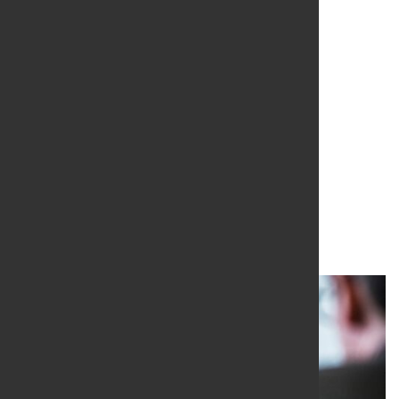
Signal für die
Transformation der
Stahlindustrie in
Deutschland
12. Jan. 2022
von Hubert Hunscheidt