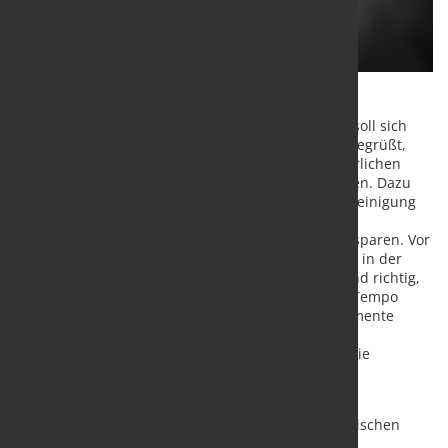
Die Geschwindigkeit bei der Emissionsminderung soll sich
verdreifachen. Die Stahlindustrie in Deutschland begrüßt,
dass nun rasch die für die Transformation erforderlichen
Rahmenbedingungen auf den Weg gebracht werden. Dazu
Hans Jürgen Kerkhoff, Präsident der Wirtschaftsvereinigung
Stahl: „Die Stahlindustrie in Deutschland kann
vergleichsweise schnell große Mengen an CO2 einsparen. Vor
dem Hintergrund, dass milliardenschwere Projekte in der
Stahlindustrie entscheidungsreif sind, ist es gut und richtig,
dass Bundeswirtschaftsminister Habeck nun aufs Tempo
drückt und die entsprechenden politischen Instrumente
rasch auf den Weg bringen will. Insbesondere
Klimaschutzverträge ermöglichen den Einstieg in die
Transformation.“
Mit Blick auf die Industrie werden zudem als
Rahmenbedingungen u.a. eine Reform des europäischen
Emissionsrechtehandels, der schnelle Ausbau von