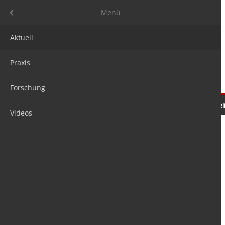
Menü
Menü
Aktuell
Praxis
Forschung
Nachrichten
Meinungen
Tre
Videos
is