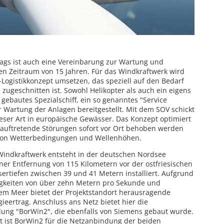
rags ist auch eine Vereinbarung zur Wartung und
en Zeitraum von 15 Jahren. Für das Windkraftwerk wird
ogistikkonzept umsetzen, das speziell auf den Bedarf
 zugeschnitten ist. Sowohl Helikopter als auch ein eigens
gebautes Spezialschiff, ein so genanntes "Service
r Wartung der Anlagen bereitgestellt. Mit dem SOV schickt
ieser Art in europäische Gewässer. Das Konzept optimiert
l auftretende Störungen sofort vor Ort behoben werden
von Wetterbedingungen und Wellenhöhen.
Windkraftwerk entsteht in der deutschen Nordsee
ner Entfernung von 115 Kilometern vor der ostfriesischen
ertiefen zwischen 39 und 41 Metern installiert. Aufgrund
gkeiten von über zehn Metern pro Sekunde und
m Meer bietet der Projektstandort herausragende
eertrag. Anschluss ans Netz bietet hier die
ng "BorWin2", die ebenfalls von Siemens gebaut wurde.
t ist BorWin2 für die Netzanbindung der beiden