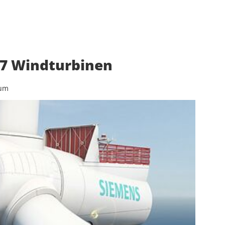
67 Windturbinen
aum