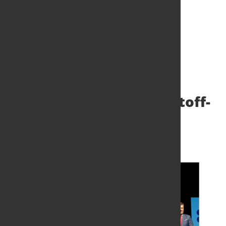
SHS-Gruppe und Verso
Energy unterschreiben
wegweisenden Wasserstoff-
Vertrag
5. Sept. 2025
von Hubert Hunscheidt