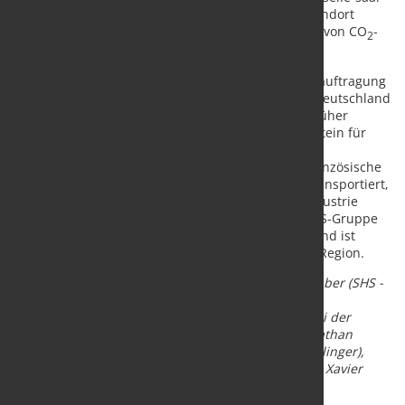
hydrogen-conversi
on) eingespeist, an den Stahlstandort
Dillingen transportiert und dort für die Produktion von CO
-
2
reduziertem Stahl eingesetzt.
Bereits im April 2024 hatte die SHS-Gruppe mit Beauftragung
von mosaHYc, das von den Netzbetreibern Creos Deutschland
Wasserstoff GmbH und NaTran Deutschland SA (früher
GRTgaz SA) errichtet wird, einen wichtigen Grundstein für
den strategischen Ausbau der regionalen
Wasserstoffwirtschaft gelegt. Über das deutsch-französische
Leitungsnetz wird der Wasserstoff in die Region transportiert,
der für die „grüne“ Produktion der grenznahen Industrie
notwendig ist. In der Endausbaustufe plant die SHS-Gruppe
jährlich bis zu 120.000 t Wasserstoff einzusetzen und ist
damit perspektivisch der größte Abnehmer in der Region.
Bildtext:
Romain Verdier (Verso Energy), Stefan Rauber (SHS -
Stahl-Holding-Saar, Saarstahl und Dillinger), Gitta
Connemann (Parlamentarische Staatssekretärin bei der
Bundesministerin für Wirtschaft und Energie), Jonathan
Weber (SHS - Stahl-Holding-Saar, Saarstahl und Dillinger),
Jürgen Barke (Wirtschaftsminister des Saarlandes), Xavier
Caïtucoli (Verso Energy), Frank Becker (ROGESA).