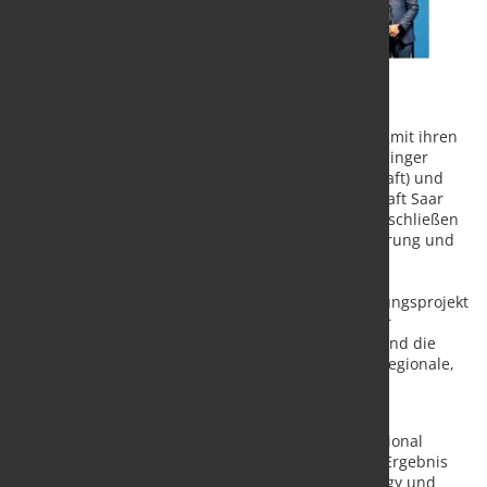
Die SHS - Stahl-Holding-Saar Gruppe (SHS-Gruppe) mit ihren
Beteiligungen Dillinger (Aktien-Gesellschaft der Dillinger
Hüttenwerke), Saarstahl (Saarstahl Aktiengesellschaft) und
ROGESA (ROGESA Roheisen- und Rohstoffgesellschaft Saar
mbH), und das Energieunternehmen Verso Energy schließen
einen langfristigen Vertrag über die jährliche Lieferung und
Abnahme von mindestens 6.000 Tonnen „grünem“
Wasserstoff. Mit dem deutsch-französischen
Vertragsabschluss nimmt das Stahl-Dekarbonisierungsprojekt
„Power4Steel“ eine weitere Hürde auf dem Weg zur
klimafreundlichen Stahlproduktion. Verso Energy und die
SHS-Gruppe geben damit den Startschuss für die regionale,
grenzüberschreitende Wasserstoffwirtschaft.
Die ROGESA hatte im März 2024 ein geschlossenes
Ausschreibungsverfahren zur Beschaffung von regional
produziertem „grünem“ Wasserstoff gestartet. Als Ergebnis
dieser regulären Ausschreibung haben Verso Energy und