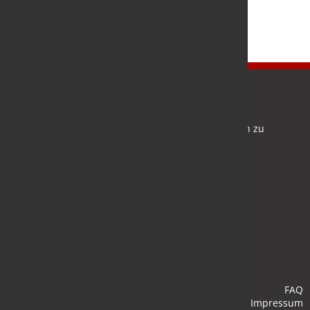
Newsletter
Bleiben Sie auf dem Laufenden und melden Sie sich zu
verschiedene Newsletter an.
Anmelden
FAQ
Impressum