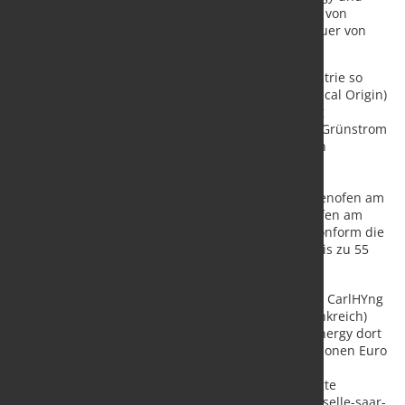
ROGESA ab dem Jahr 2029 eine jährliche Lieferung von
mindestens 6.000 Tonnen Wasserstoff über die Dauer von
zehn Jahren vereinbart.
Verso Energy wird für die saarländische Stahlindustrie so
genannten RFNBO (Renewable Fuels of Non-Biological Origin)
-zertifizierten Wasserstoff liefern. Die Zertifizierung
garantiert, dass der Wasserstoff unter Einsatz von Grünstrom
produziert wurde. Unter Verwendung dieser ersten
Wasserstoffmengen, Stahlschrott und einer neuen
Anlagentechnologie bestehend aus einer
Direktreduktionsanlage und einem Elektrolichtbogenofen am
Standort Dillingen sowie einem Elektrolichtbogenofen am
Standort Völklingen, kann die SHS-Gruppe förderkonform die
angestrebte Reduktion ihrer CO
-Emissionen um bis zu 55
2
Prozent bis Anfang der 30er Jahre erreichen.
Verso Energy wird den Wasserstoff mit dem Projekt CarlHYng
(Carling Hydrogen Next Generation) in Carling (Frankreich)
produzieren. In einem ersten Schritt plant Verso Energy dort
mit einer Investitionssumme von mehr als 100 Millionen Euro
den Bau eines Elektrolyseurs, der mit Strom aus
erneuerbaren Energien betrieben wird. Der erzeugte
Wasserstoff wird in das mosaHYc-Leitungsnetz (
moselle-saar-