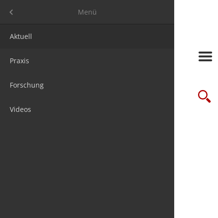
Menü
Menü
Aktuell
Frage des
Messen
Jobs
Über uns
Praxis
Studien
Seminare/
Steuer & 
Media ma
Forschung
futureSTE
Verbände
Firmenpak
Suche
Videos
Online-Le
Wir sind 1
Newslette
chnis
Kontakt