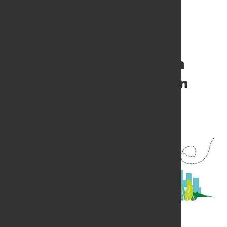
Shell und Uniper treiben
Wasserstoffwirtschaft in
Europa voran
6. Juli 2021
von Hubert Hunscheidt