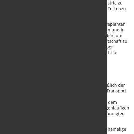
Wasserstoff sowohl im Verkehr als auch in der Industrie zu
beschleunigen, und Shell freut sich darauf, seinen Teil dazu
beizutragen, diesen Wandel voranzutreiben.“
„Unipers Mission ist es, unsere bestehenden und geplanten
Wasserstoff-Großprojekte – z.B. in den Niederlanden und in
Norddeutschland – mit Industriekunden zu verbinden, um
eine fortschreitende Dekarbonisierung unserer Wirtschaft zu
ermöglichen“, sagte Dr. Axel Wietfeld, CEO von Uniper
Hydrogen. „Mit Wasserstoff bietet Uniper eine CO2-freie
Lösung, um den erneuerbaren Strom aus den
Küstenregionen und aus Offshore-Windparks ins
Landesinnere zu transportieren – dorthin, wo er
sektorübergreifend gebraucht wird.“
Die Erkundung zukünftiger Möglichkeiten einschließlich der
notwendigen Infrastruktur für den großvolumigen Transport
von Wasserstoff von den Häfen Rotterdam und
Wilhelmshaven nach Nordrhein-Westfalen (NRW) – dem
industriellen Kernland Deutschlands – und des gegenläufigen
Transports von CO2 wird im Mittelpunkt der angekündigten
Zusammenarbeit stehen.
Zu den Projekten, die im Fokus stehen, gehört die ehemalige