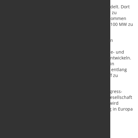
Rheinland Raffinerie, die Shell aktuell in einen
hochmodernen Energy and Chemicals Park umwandelt. Dort
hat Shell am 2. Juli einen 10-MW-PEM-Elektrolyseur zu
Herstellung von grünem Wasserstoff in Betrieb genommen
und arbeitet mit Partnern daran, die Kapazität auf 100 MW zu
erweitern.
Uniper wird die Versorgung mit Wasserstoff von den
bestehenden Uniper-Standorten in Rotterdam und
Wilhelmshaven zu den Standorten des Shell Energie- und
Chemieparks Rheinland in Wesseling und Godorf entwickeln.
Darüber hinaus beabsichtigt Uniper, ihr Kraftwerk in
Gelsenkirchen Scholven sowie andere Großkunden entlang
der Pipeline-Trassen perspektivisch mit Wasserstoff zu
versorgen.
Die Absichtserklärung spiegelt Shells Powering Progress-
Strategie und das Ziel wider, im Einklang mit der Gesellschaft
bis 2050 Netto-Null-Emissionen zu erreichen, und wird
Unipers Ambition stützen, in der Energieerzeugung in Europa
bis 2035 CO2-neutral zu werden.
Quelle und Grafik:
Shell Deutschland GmbH