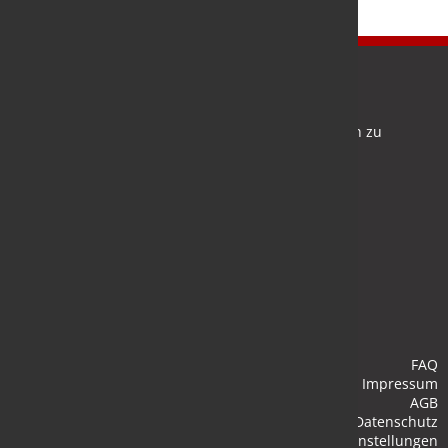
Newsletter
Bleiben Sie auf dem Laufenden und melden Sie sich zu
verschiedene Newsletter an.
Anmelden
FAQ
Impressum
AGB
Datenschutz
Cookie-Einstellungen