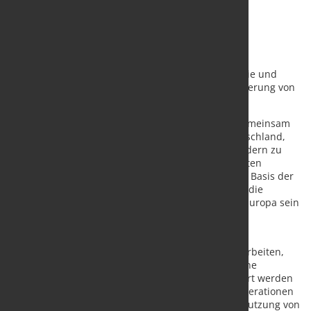
Die beiden Unternehmen werden fortan intensiver
zusammenarbeiten, um die Nachfrage von Industrie und
Mobilität mit der Lieferung, Produktion und Speicherung von
Wasserstoff zu verbinden.
Dazu wollen die beiden Unternehmen zunächst gemeinsam
Synergien heben, um bestehende Projekte in Deutschland,
den Niederlanden und anderen europäischen Ländern zu
beschleunigen. Unter Berücksichtigung der gesamten
Wertschöpfungskette werden Shell und Uniper auf Basis der
Kundennachfrage zentrale Faktoren identifizieren, die
Grundlage für eine neue Wasserstoffwirtschaft in Europa sein
können.
„Wir freuen uns, mit Uniper zusammenzuarbeiten.
Gemeinsam werden wir als starke Partner herausarbeiten,
welche Voraussetzungen notwendig sind, damit eine
Wasserstoffwirtschaft in Europa erfolgreich etabliert werden
kann“, sagte Paul Bogers, VP Shell Hydrogen. „Kooperationen
wie diese sind notwendig, um den Übergang zur Nutzung von