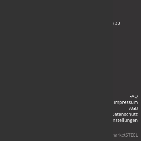
Newsletter
Bleiben Sie auf dem Laufenden und melden Sie sich zu
verschiedene Newsletter an.
Anmelden
FAQ
Impressum
AGB
Datenschutz
Cookie-Einstellungen
© 2026 marketSTEEL