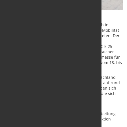
Das Kölner Unternehmen Schwarze-Robitec ist auch in
diesem Jahr wieder als der Rohrbiegepartner für E-Mobilität
auf der Battery Show Europe Expo in Stuttgart vertreten. Der
Maschinenbauer stellt seine auf das Biegen von
Stromschienen ausgelegte Rohrbiegemaschine CNC E 25
Orbital am Messestand 6-D60 aus. Rund 19.000 Besucher
werden in diesem Jahr auf der renommierten Fachmesse für
Batterie-, Elektro- und Hybridfahrzeugtechnologie vom 18. bis
20. Juni in Stuttgart erwartet.
Der Anteil von Elektrofahrzeugen, die 2023 in Deutschland
neu zugelassen wurden, stieg im vergangenen Jahr auf rund
18% an. Mit dem Wandel zur Elektromobilität ergeben sich
für Automobilhersteller neue Herausforderungen, die sich
auch auf die gesamte Zulieferkette auswirken.
Neben Produktionsgeschwindigkeit und
Maschinenverfügbarkeit ist Präzision bei der Verarbeitung
von Leichtbauwerkstoffen in der E-Automobilproduktion
gefragt. Im Fokus des Rohrbiegeprozesses für die