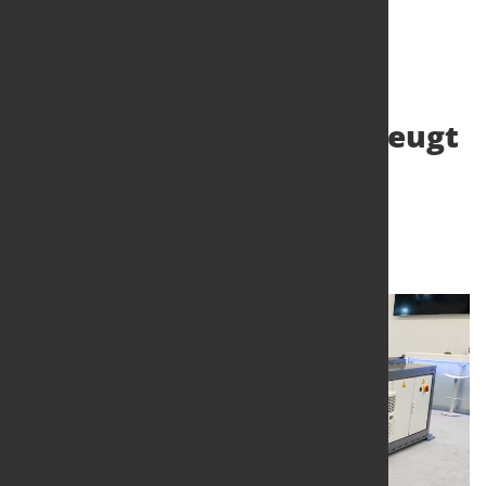
Schwarze-Robitec überzeugt
mit Expertise für die E-
Mobilität
27. Mai 2024
von Angelika Albrecht