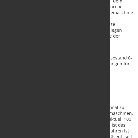
Aus der Maschinenserie zeigt Schwarze-Robitec auf dem
Messestand 6-D60 der diesjährigen Battery Show Europe
Messe die CNC E25 Orbital. Die kompakte Rohrbiegemaschine
ist auf die Anforderungen der E-Automobilbranche
zugeschnitten und biegt einzelne Busbars und ganze
Systeme zu komplexen Geometrien. Dabei ist das Biegen
sowohl über die flache als auch über die hohe Seite der
Stromschienen möglich – und das bei maximaler
Geschwindigkeit und höchster Genauigkeit.
Die Experten von Schwarze-Robitec stehen am Messestand 6-
D60 für alle Fragen rund um seine innovativen Lösungen für
das Rohr- und Busbarbiegen sowie die
Produktionsautomatisierung für die E-Mobilität zur
Verfügung.
Über Schwarze-Robitec GmbH
Das 1903 gegründete Unternehmen zählt international zu
den führenden Experten im Bereich Rohrkaltbiegemaschinen.
Am Hauptstandort Köln beschäftigt der Hersteller aktuell 100
Mitarbeiter. Über langjährige Partnerunternehmen ist das
Unternehmen weltweit vertreten. Seit mehr als 40 Jahren ist
Schwarze-Robitec im nordamerikanischen Raum präsent, seit