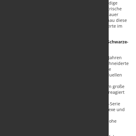
Elektromobilität stehen daher besonders dünnwandige
Rohre, die in zunehmend komplexe und unsymmetrische
Formen gebogen werden müssen. Der Maschinenbauer
Schwarze-Robitec erfüllt mit seinen Maschinen genau diese
Anforderungen und positioniert sich damit als Experte im
Rohrbiegeprozess für Elektromobilität.
Ein Automatisierungspartner für die E-Mobilität: Schwarze-
Robitec
Schwarze-Robitec beobachtet in den vergangenen Jahren
einen deutlichen Anstieg an Anfragen für maßgeschneiderte
Rohrbiegemaschinen für die Automobilbranche. Die
Anforderungen sind dabei hoch: Neben der individuellen
Konfigurierbarkeit ist vor allem ein hoher
Automatisierungsgrad der Maschinen gefordert, um große
Mengen verarbeiten zu können. Schwarze-Robitec reagiert
mit perfekt angepasster Biegetechnologie. Die
leistungsstarken Maschinen der High-Performance-Serie
biegen neben klassischen Rundrohren auch komplexe und
unsymmetrische Formen mit unterschiedlichsten
Querschnitten. Dabei sind sie gleichzeitig auf die hohe
Taktzahl der Automobilproduktion ausgelegt.