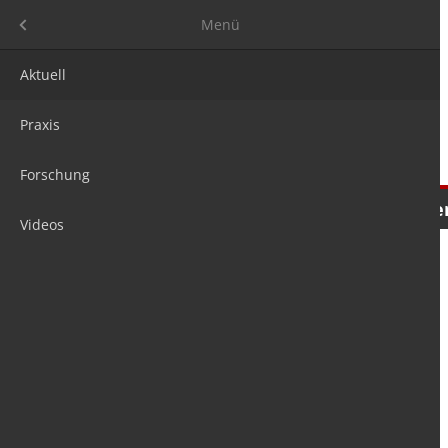
Menü
Menü
Aktuell
Praxis
Forschung
Nachrichten
Meinungen
Tre
Videos
is