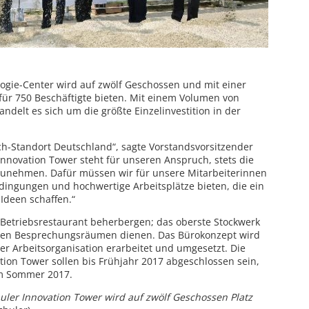
ogie-Center wird auf zwölf Geschossen und mit einer
für 750 Beschäftigte bieten. Mit einem Volumen von
ndelt es sich um die größte Einzelinvestition in der
ch-Standort Deutschland“, sagte Vorstandsvorsitzender
Innovation Tower steht für unseren Anspruch, stets die
nzunehmen. Dafür müssen wir für unsere Mitarbeiterinnen
dingungen und hochwertige Arbeitsplätze bieten, die ein
deen schaffen.“
Betriebsrestaurant beherbergen; das oberste Stockwerk
eren Besprechungsräumen dienen. Das Bürokonzept wird
r Arbeitsorganisation erarbeitet und umgesetzt. Die
tion Tower sollen bis Frühjahr 2017 abgeschlossen sein,
 im Sommer 2017.
uler Innovation Tower wird auf zwölf Geschossen Platz