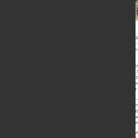
Das neue Engineering- und Technol
Höhe von mehr als 50 Metern Platz 
insgesamt über 40 Millionen Euro ha
Geschichte von Schuler.
„Das ist ein Bekenntnis zum Highte
Stefan Klebert. „Der Name Schuler 
technologische Spitzenstellung ei
und Mitarbeiter optimale Arbeitsbe
angenehmes Umfeld und Raum für I
Der Neubau wird auch das Schuler-
soll als Konferenz-Etage mit mehr
nach neuesten Erkenntnissen aus de
Bauarbeiten für den Schuler Innova
der Einzug erfolgt voraussichtlich
Quelle:
Schuler AG
Bildtext:
Der Sch