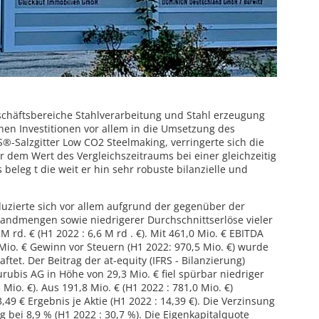
schäftsbereiche Stahlverarbeitung und Stahl erzeugung
hen Investitionen vor allem in die Umsetzung des
Salzgitter Low CO2 Steelmaking, verringerte sich die
dem Wert des Vergleichszeitraums bei einer gleichzeitig
beleg t die weit er hin sehr robuste bilanzielle und
zierte sich vor allem aufgrund der gegenüber der
sandmengen sowie niedrigerer Durchschnittserlöse vieler
 rd. € (H1 2022 : 6,6 M rd . €). Mit 461,0 Mio. € EBITDA
 Mio. € Gewinn vor Steuern (H1 2022: 970,5 Mio. €) wurde
ftet. Der Beitrag der at-equity (IFRS - Bilanzierung)
ubis AG in Höhe von 29,3 Mio. € fiel spürbar niedriger
 Mio. €). Aus 191,8 Mio. € (H1 2022 : 781,0 Mio. €)
9 € Ergebnis je Aktie (H1 2022 : 14,39 €). Die Verzinsung
g bei 8,9 % (H1 2022 : 30,7 %). Die Eigenkapitalquote