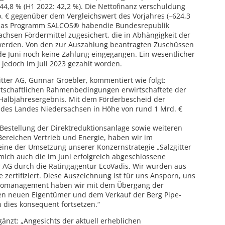
 44,8 % (H1 2022: 42,2 %). Die Nettofinanz verschuldung
. € gegenüber dem Vergleichswert des Vorjahres (–624,3
ür das Programm SALCOS® habendie Bundesrepublik
hsen Fördermittel zugesichert, die in Abhängigkeit der
t werden. Von den zur Auszahlung beantragten Zuschüssen
nde Juni noch keine Zahlung eingegangen. Ein wesentlicher
t jedoch im Juli 2023 gezahlt worden.
tter AG, Gunnar Groebler, kommentiert wie folgt:
rtschaftlichen Rahmenbedingungen erwirtschaftete der
s Halbjahresergebnis. Mit dem Förderbescheid der
des Landes Niedersachsen in Höhe von rund 1 Mrd. €
Bestellung der Direktreduktionsanlage sowie weiteren
ereichen Vertrieb und Energie, haben wir im
eine der Umsetzung unserer Konzernstrategie „Salzgitter
mich auch die im Juni erfolgreich abgeschlossene
r AG durch die Ratingagentur EcoVadis. Wir wurden aus
zertifiziert. Diese Auszeichnung ist für uns Ansporn, uns
oliomanagement haben wir mit dem Übergang der
en neuen Eigentümer und dem Verkauf der Berg Pipe-
dies konsequent fortsetzen.“
änzt: „Angesichts der aktuell erheblichen