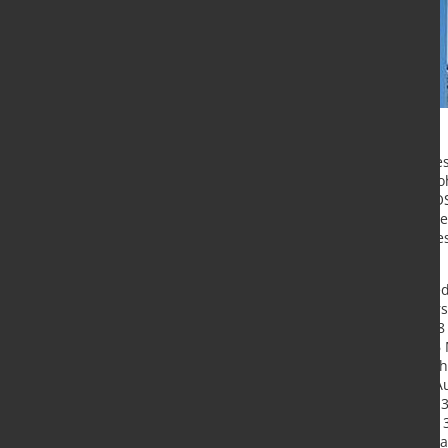
Hierzu trugen insbesondere die Ge
sowie Technologie bei. Trotz der ho
Transformationsprogramms SALCOS®-
Nettofinanzverschuldung gegenüber 
gestiegenen Eigenkapitalquote. Dies 
finanzielle Basis der Salzgitter AG.
Der Außenumsatz des Konzerns redu
Vergleichsperiode rückläufigen Ver
Walzstahlprodukte um 12 % auf 5,8 M
(H1 2022: 1.138,5 Mio. €) und 242,6
ein vorzeigbares Ergebnis erwirtscha
einbezogenen Beteiligung an der Aur
aus als ein Jahr zuvor (H1 2022: 84,3
Nachsteuergewinn errechnen sich 3,4
des eingesetzten Kapitals (ROCE ) la