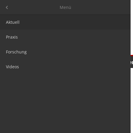
Menü
Menü
Aktuell
Praxis
Forschung
Nachrichten
Meinungen
Tre
Videos
is