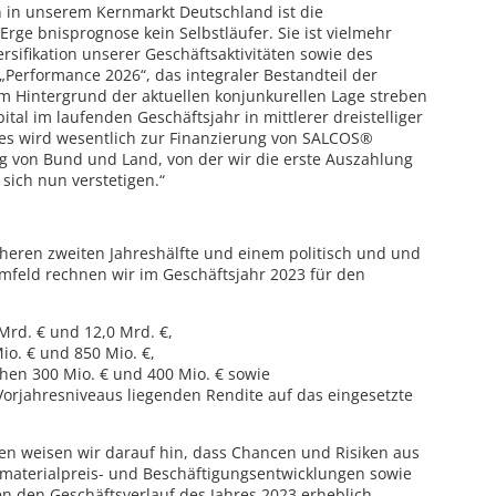
 in unserem Kernmarkt Deutschland ist die
rge bnisprognose kein Selbstläufer. Sie ist vielmehr
ersifikation unserer Geschäftsaktivitäten sowie des
erformance 2026“, das integraler Bestandteil der
em Hintergrund der aktuellen konjunkurellen Lage streben
ital im laufenden Geschäftsjahr in mittlerer dreistelliger
es wird wesentlich zur Finanzierung von SALCOS®
g von Bund und Land, von der wir die erste Auszahlung
l sich nun verstetigen.“
eren zweiten Jahreshälfte und einem politisch und und
Umfeld rechnen wir im Geschäftsjahr 2023 für den
rd. € und 12,0 Mrd. €,
o. € und 850 Mio. €,
en 300 Mio. € und 400 Mio. € sowie
Vorjahresniveaus liegenden Rendite auf das eingesetzte
en weisen wir darauf hin, dass Chancen und Risiken aus
ormaterialpreis- und Beschäftigungsentwicklungen sowie
 den Geschäftsverlauf des Jahres 2023 erheblich