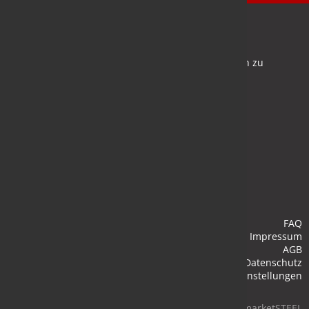
Newsletter
Bleiben Sie auf dem Laufenden und melden Sie sich zu
verschiedene Newsletter an.
Anmelden
FAQ
Impressum
AGB
Datenschutz
Cookie-Einstellungen
© 2026 marketSTEEL