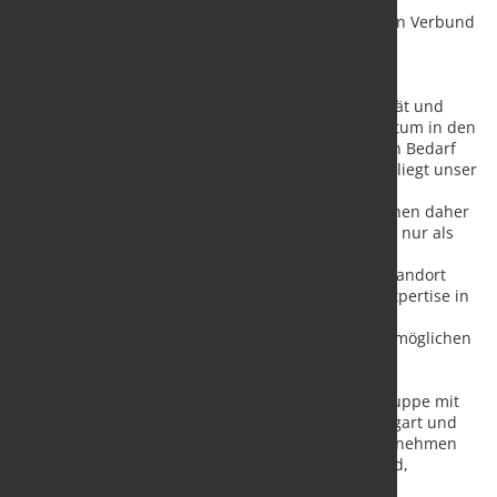
Schuhmaschinen herausgestellt. NMP bietet dem
Unternehmen und seinen Mitarbeitenden im neuen Verbund
weitere unternehmerische Möglichkeiten.“
Narith Meksavanh, CEO der NMP Gruppe
:
„Unsere
strategische Ausrichtung mit dem Fokus auf Qualität und
Kundenservice hat uns ein kontinuierliches Wachstum in den
letzten zehn Jahren ermöglicht. Um den steigenden Bedarf
unserer Kunden am Markt weiter zu unterstützen, liegt unser
Schwerpunkt auf der Erweiterung unserer
Produktionskapazität und Automatisierung. Wir sehen daher
die Übernahme von DESMA Schuhmaschinen nicht nur als
Chance, sondern als Lösung unseren industriellen
Herausforderungen durch die Möglichkeiten am Standort
Achim zu begegnen und die bereits vorhandene Expertise in
der Automatisierung zu nutzen. Die gemeinsamen
internationalen Vertriebsnetzwerke werden uns ermöglichen
die Position am Markt weiterhin zu verstärken.“
Die NMP ist eine deutsch-französische Industriegruppe mit
den beiden Hauptsitzen in Weil der Stadt bei Stuttgart und
Straßburg in Frankreich. Zur NMP gehören 9 Unternehmen
mit 250 Mitarbeitenden in vier Länder (Deutschland,
Frankreich, Schweiz und Slowakei). Die NMP ist