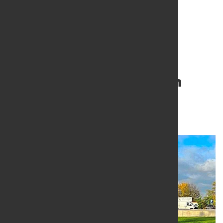
Salzgitter AG verkauft
DESMA Schuhmaschinen
GmbH
31. Juli 2025
von Hubert Hunscheidt