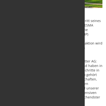
Der Salzgitter-Konzern hat jetzt einen weiteren Schritt seines
aktiven Portfoliomanagements vollzogen und die DESMA
Schuhmaschinen GmbH an die deutsch-französische
Industriegruppe NAME & MAWI Partners S.A.S. (NMP)
verkauft. Dies folgt dem in diesem Verfahren
handlungsleitenden Best-Owner-Prinzip. Die Transaktion wird
voraussichtlich im Herbst 2025 vollzogen. Über den
Verkaufspreis wurde Stillschweigen vereinbart.
Gunnar Groebler, Vorstandsvorsitzender der Salzgitter AG:
„Wir betreiben ein aktives Portfoliomanagement und haben in
den vergangenen Jahren Zukäufe und Wachstumsschritte in
strategischen Wachstumsfeldern vollzogen. Ebenso gehört
zum Portfoliomanagement der Verkauf von Gesellschaften,
die nicht zu unseren definierten Entwicklungsfeldern
gehören. Dieses Vorgehen ist integraler Bestandteil unserer
Konzernstrategie „Salzgitter AG 2030“. In einem intensiven
Bewertungsverfahren hat sich NMP als vielversprechendster
Partner für die Weiterentwicklung von DESMA