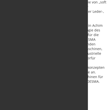
Weltmarktführer in der Spalt- und Schärftechnologie von „soft
materials“. Seit 1903 werden hierfür Maschinen für
unterschiedliche Sektoren hergestellt, besonders der Leder-,
Schuh- und Verpackungsindustrie.
Die DESMA Schuhmaschinen GmbH mit Stammsitz in Achim
bei Bremen gehört zum Geschäftsbereich Technologie des
Salzgitter-Konzerns. Seit 1946 stellt sie Maschinen für die
Direktbesohlung von Schuhen her. Heute ist die DESMA
Schuhmaschinen GmbH mit seinen 220 Mitarbeitenden
Technologie- und Weltmarktführer für Anlagen, Maschinen,
Automatisierungslösungen und Formen für die industrielle
Schuhfertigung. DESMA Schuhmaschinen bietet hierfür
Komplettlösungen von der Fabrikplanung über die
Entwicklung von Maschinen und Automatisierungskonzepten
bis hin zum Formenbau und einem globalen Service an.
Derzeit stammt weltweit rund die Hälfte aller Maschinen für
die Direktbesohlung von Schuhen aus dem Hause DESMA.
Quelle:
Salzgitter AG
/ Foto: marketSTEEL