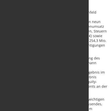
In einem anhaltend schwachen konjunkturellen Umfeld
erwirtschaftete der Salzgitter-Konzern nach jetzt
vorliegenden, noch vorläufigen Zahlen in den ersten neun
Monaten des Geschäftsjahres 2024 7,7 Mrd. € Außenumsatz
(9M 2023: 8,4 Mrd. €), 322 Mio. € Ergebnis vor Zinsen, Steuern
und Abschreibungen (EBITDA; 9M 2023: 576,0 Mio. €) sowie
ein Ergebnis vor Steuern von -140 Mio. € (9M 2023: 254,3 Mio.
€). Das Ergebnis enthält rund 130 Mio. € Wertberichtigungen
(9M 2023: 0 €).
Dieses resultiert im Wesentlichen aus der Anpassung des
Anlagevermögens der Gesellschaften der Mannesmann
Precision Tubes Gruppe im Geschäftsbereich
Stahlverarbeitung. Ohne Sondereffekte liegt das Ergebnis im
Rahmen der Erwartungen des Kapitalmarktes. Ergebnis
stützend wirken 109 Mio. € Beitrag des nach der Equity-
Methode (IFRS-Bilanzierung) bilanzierten Engagements an der
Aurubis AG (9M 2023: 20 Mio. €).
Angesichts der ausgeprägten Schwächeperiode in wichtigen
Zielmärkten hat der Salzgitter-Konzern ein umfassendes,
über das laufende Ergebnisverbesserungsprogramm