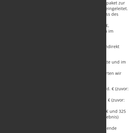
„Performance 2026“ hinausgehendes Maßnahmenpaket zur
zukunftsfesten Aufstellung der Geschäftsbereiche eingeleitet.
Aktuell rechnen wir hierfür mit im Konzernabschluss des
Geschäftsjahres 2024 zu berücksichtigenden
Einmalaufwendungen in Höhe von bis zu 120 Mio. €,
insbesondere aus Restrukturierungsmaßnahmen im
Geschäftsbereich Handel.
Die genannten Einmaleffekte werden direkt oder indirekt
künftige Perioden entlasten.
Unter Berücksichtigung der genannten Einmaleffekte und im
Hinblick auf die gegenwärtigen wirtschaftlichen
Perspektiven für den restlichen Jahresverlauf erwarten wir
nun für das Geschäftsjahr 2024:
einen Umsatz zwischen 9,5 Mrd. € und 10 Mrd. € (zuvor:
um 10 Mrd. €)
ein EBITDA zwischen 275 Mio. € und 325 Mio. € (zuvor:
400 Mio. € und 500 Mio. €),
einen Verlust vor Steuern zwischen 275 Mio. € und 325
Mio. € (zuvor: ausgeglichenes Vorsteuerergebnis)
sowie
eine sichtbar unter dem Vorjahresniveau liegende