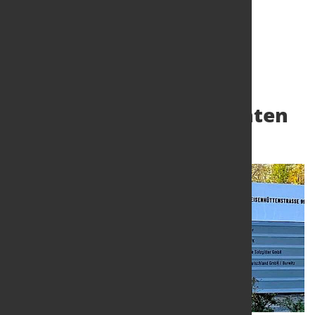
Salzgitter AG korrigiert
Jahresprognose nach unten
22. Okt. 2024
von Hubert Hunscheidt