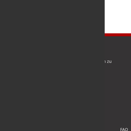
Newsletter
Bleiben Sie auf dem Laufenden und melden Sie sich zu
verschiedene Newsletter an.
Anmelden
FAQ