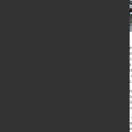
Der Salzgitter-Konzern hat im dritt
erzielt und damit seine Stabilisie
bestätigt. Trotz geopolitischer Un
Konjunktur im Heimatmarkt lag das
(EBITDA) in den ersten neun Monate
belief sich auf –72,7 Mio. Euro un
Vorjahreswert von –141,2 Mio. Euro.
Wesentliche Ergebnisstützen waren 
KHS-Gruppe sowie das konzernweite
ersten neun Monaten einen zusätzlic
das Jahresziel von 97 Mio. Euro nah
Im Geschäftsbereich Handel zeigte 
erfolgreich fortgesetzt, während d
erzielte. Belastend wirkten dagege