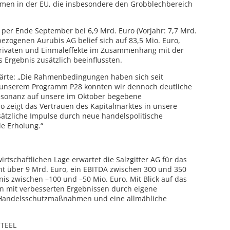
men in der EU, die insbesondere den Grobblechbereich
per Ende September bei 6,9 Mrd. Euro (Vorjahr: 7,7 Mrd.
nbezogenen Aurubis AG belief sich auf 83,5 Mio. Euro,
rivaten und Einmaleffekte im Zusammenhang mit der
Ergebnis zusätzlich beeinflussten.
rklärte: „Die Rahmenbedingungen haben sich seit
t unserem Programm P28 konnten wir dennoch deutliche
e Resonanz auf unsere im Oktober begebene
 zeigt das Vertrauen des Kapitalmarktes in unsere
usätzliche Impulse durch neue handelspolitische
e Erholung.“
rtschaftlichen Lage erwartet die Salzgitter AG für das
ht über 9 Mrd. Euro, ein EBITDA zwischen 300 und 350
is zwischen –100 und –50 Mio. Euro. Mit Blick auf das
 mit verbesserten Ergebnissen durch eigene
-Handelsschutzmaßnahmen und eine allmähliche
STEEL