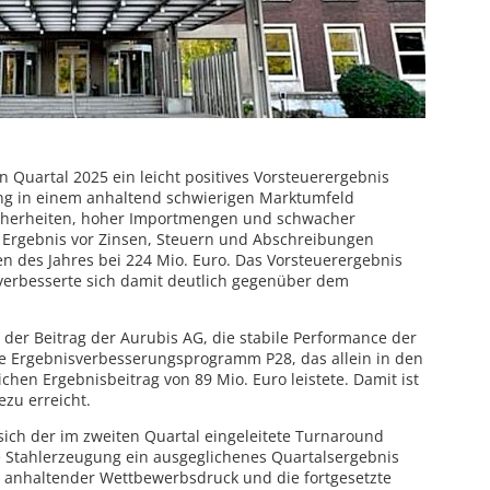
en Quartal 2025 ein leicht positives Vorsteuerergebnis
rung in einem anhaltend schwierigen Marktumfeld
sicherheiten, hoher Importmengen und schwacher
 Ergebnis vor Zinsen, Steuern und Abschreibungen
n des Jahres bei 224 Mio. Euro. Das Vorsteuerergebnis
d verbesserte sich damit deutlich gegenüber dem
der Beitrag der Aurubis AG, die stabile Performance der
 Ergebnisverbesserungsprogramm P28, das allein in den
hen Ergebnisbeitrag von 89 Mio. Euro leistete. Damit ist
ezu erreicht.
sich der im zweiten Quartal eingeleitete Turnaround
ie Stahlerzeugung ein ausgeglichenes Quartalsergebnis
n anhaltender Wettbewerbsdruck und die fortgesetzte