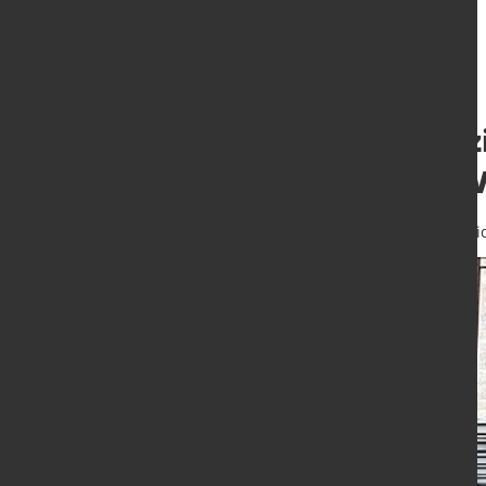
Salzgitter AG erz
leicht positives
10. Nov. 2025
von Hubert Hunschei