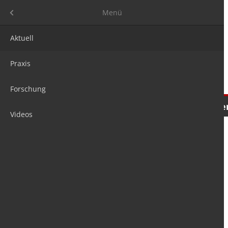
Menü
Menü
Aktuell
Praxis
Forschung
Nachrichten
Meinungen
Tre
Videos
is