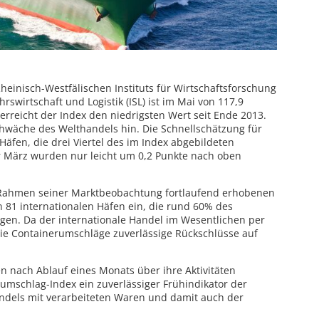
einisch-Westfälischen Instituts für Wirtschaftsforschung
hrswirtschaft und Logistik (ISL) ist im Mai von 117,9
t erreicht der Index den niedrigsten Wert seit Ende 2013.
Schwäche des Welthandels hin. Die Schnellschätzung für
Häfen, die drei Viertel des im Index abgebildeten
r März wurden nur leicht um 0,2 Punkte nach oben
 Rahmen seiner Marktbeobachtung fortlaufend erhobenen
81 internationalen Häfen ein, die rund 60% des
gen. Da der internationale Handel im Wesentlichen per
 die Containerumschläge zuverlässige Rückschlüsse auf
en nach Ablauf eines Monats über ihre Aktivitäten
rumschlag-Index ein zuverlässiger Frühindikator der
andels mit verarbeiteten Waren und damit auch der