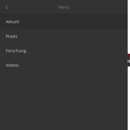
Menü
Menü
Aktuell
Praxis
Forschung
Nachrichten
Meinungen
Tre
Videos
is