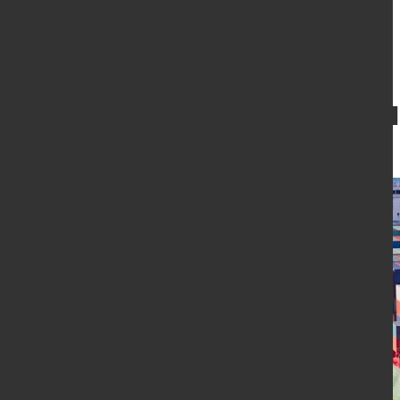
RWI: Welthandel
22. Juni 2016
von Hans Diederichs