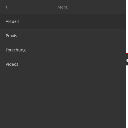
Menü
Menü
Aktuell
Praxis
Forschung
Nachrichten
Meinungen
Tre
Videos
is