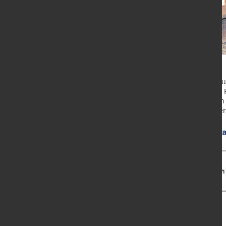
Im Mai 2021 lag das Volumen bei ru
Vorjahresmonat, der stark von den
entspricht dies einem Zuwachs von 
Rohstahlerzeugung im Vorjahresver