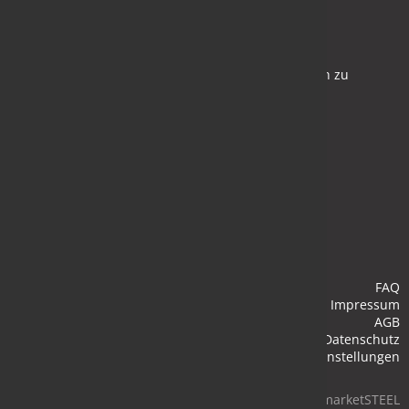
Newsletter
Bleiben Sie auf dem Laufenden und melden Sie sich zu
verschiedene Newsletter an.
Anmelden
FAQ
Impressum
AGB
Datenschutz
Cookie-Einstellungen
© 2026 marketSTEEL