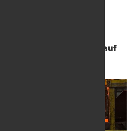
Rohstahl­erzeugung in
Deutschland weiterhin auf
niedrigem Niveau
27. Dez. 2024
von Hubert Hunscheidt