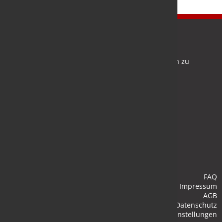
Newsletter
Bleiben Sie auf dem Laufenden und melden Sie sich zu
verschiedene Newsletter an.
Anmelden
FAQ
Impressum
AGB
Datenschutz
Cookie-Einstellungen