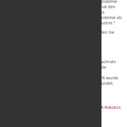
Bieller, Generalsekretärin der IFR. „Die COVID-19-Pandemie
hat selber keine neuen Trends ausgelöst, aber sie hat den
Einsatz von Robotik über die etablierte Praxis hinaus
beschleunigt. In dieser Hinsicht erweist sich die Pandemie als
die größte Triebkraft für Veränderungen in der Industrie."
Ein Kurzvideo der IFR über industrielle Roboter finden Sie
HIER
Über die IFR
Die International Federation of Robotics ist das Sprachrohr
der weltweiten Robotikindustrie. IFR vertritt nationale
Roboterverbände, Bildungseinrichtungen sowie
Roboterhersteller aus mehr als zwanzig Ländern. IFR wurde
1987 als nicht gewinnorientierte Organisation gegründet.
Quelle
:
IFR International Federation of Robotics
Vorschaubild:
KUKA AG
/ IFR / Beitragsbild:
NEURA Robotics
GmbH
/ IFR