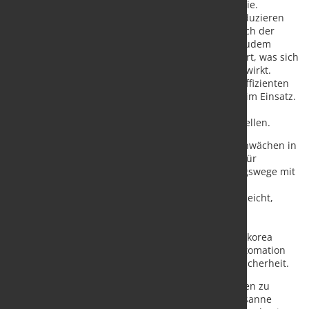
fördert Investitionen in moderne Robotertechnologie.
Moderne Roboter arbeiten energieeffizient und reduzieren
mit ihrem Einsatz unmittelbar den Energieverbrauch der
Produktion. Aufgrund ihrer Präzisionsarbeit wird zudem
weniger Ausschuss und fehlerhafte Ware produziert, was sich
positiv auf den Ressourceneinsatz und Output auswirkt.
Darüber hinaus sind Roboter auch bei der kosteneffizienten
Produktion von Anlagen für erneuerbare Energien im Einsatz.
Dazu zählt beispielsweise die Herstellung von
Photovoltaikmodulen oder Wasserstoff-Brennstoffzellen.
Roboter sichern Lieferketten:
Die Pandemie hat Schwächen in
den globalisierten Lieferketten sichtbar gemacht. Für
Hersteller besteht jetzt die Möglichkeit, Versorgungswege mit
einer völlig neuen Perspektive zu denken. Wenn
Automatisierung die Produktionsbedingungen angleicht,
gewinnen Hersteller eine neue Flexibilität, die in
Hochlohnregionen wie den meisten Ländern der
Europäischen Union, Nordamerika, Japan oder Südkorea
bisher vielleicht nicht zur Verfügung stand. Die Automation
mit Robotern bietet Produktivität, Flexibilität und Sicherheit.
„Die Fortschritte bei den Robotertechnologien tragen zu
einem steigenden Robotereinsatz bei", sagt Dr. Susanne