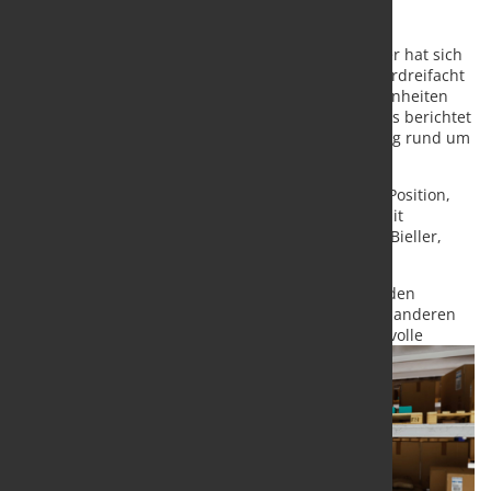
Die Zahl der weltweit installierten Industrie-Roboter hat sich
innerhalb von zehn Jahren (2010-2019) mehr als verdreifacht
und erreichte zuletzt eine Stückzahl von 381.000 Einheiten
per annum. Die International Federation of Robotics berichtet
von den Top-5-Trends, die die industrielle Fertigung rund um
den Globus derzeit prägen.
„Die Industrie-Roboter befinden sich in einer Pole-Position,
wenn es darum geht die traditionelle Produktion mit
'Digitalstrategien' zu verbinden“, sagt Dr. Susanne Bieller,
Generalsekretärin des IFR.
Roboter lernen neue Tricks
: Industrie-Roboter werden
zunehmend mit KI-Software, Bildverarbeitung und anderen
Sensorsystemen ausgestattet, um neue anspruchsvolle
Aufgaben zu
meistern.
Ein Beispiel
dafür ist das
Sortieren
von Abfällen
auf einem