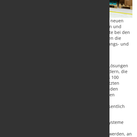
Förderband,
das bisher
nur von
menschlichen Händen erledigt werden konnte. Die neuen
Roboter-Generationen sind einfacher zu installieren und
programmieren und sie sind vernetzbar. Fortschritte bei den
Kommunikationsprotokollen ermöglichen inzwischen die
nahtlose Integration von Robotern in Automatisierungs- und
Industrie 4.0-Strategien.
Roboter arbeiten in intelligenten Fabriken:
Die
Automobilindustrie ist Vorreiter für Smart-Factory-Lösungen
und nutzt Industrie-Roboter an Stelle von Fließbändern, die
die traditionelle Automobilproduktion seit mehr als 100
Jahren dominierten. Die Zukunft gehört dem vernetzten
Zusammenspiel von Robotern und autonom fahrenden
Fahrzeugen - oder besser gesagt autonomen mobilen
Robotern (AMRs). Ausgestattet mit modernster
Navigationstechnik sind diese mobilen Roboter wesentlich
flexibler als herkömmliche Fertigungsstraßen.
Karosserien werden mittels fahrerloser Transportsysteme
befördert. Sie können von der Fließbandfertigung
abgekoppelt und zu Montagestationen umgeleitet werden, an