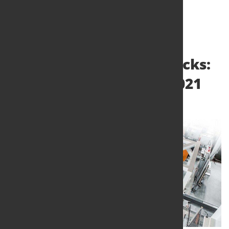
Roboter lernen neue Tricks:
Top-5 Roboter-Trends 2021
17. Feb. 2021
von Angelika Albrecht