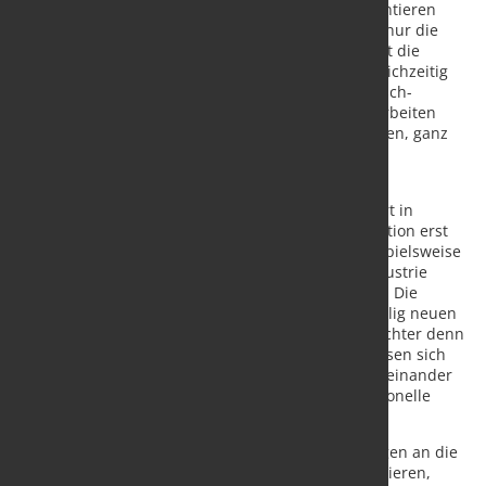
denen sich individuell ausgestattete Varianten montieren
lassen. Bei vollständigen Modellwechseln müssen nur die
Roboter und AMRs neu programmiert werden, statt die
gesamte Produktionslinie ab- und umzubauen. Gleichzeitig
nimmt die Integration von Arbeitsplätzen mit Mensch-
Roboter-Kollaboration an Fahrt auf, und Roboter arbeiten
zunehmend Hand-in-Hand mit Menschen zusammen, ganz
ohne Schutzzaun.
Roboter für neue Märkte
: Die Durchbrüche bei der
Vernetzung tragen dazu bei, dass Roboter vermehrt in
Fertigungssektoren eingesetzt werden, die Automation erst
kürzlich für sich entdeckt haben. Dazu zählen beispielsweise
die Lebensmittel- und Getränkeindustrie, Textilindustrie
sowie Holzverarbeitungs- und Kunststoffwirtschaft. Die
fortschreitende digitale Transformation wird zu völlig neuen
Geschäftsmodellen führen, da die Produzenten leichter denn
je diversifizieren können. In der smarten Fabrik lassen sich
verschiedene Produkte im schnellen Wechsel nacheinander
auf derselben Anlage montieren - die starre traditionelle
Fertigungsstraße hat bald ausgedient.
Roboter helfen beim Klimaschutz:
Die Anforderungen an die
Industrie, künftig möglichst CO2-neutral zu produzieren,