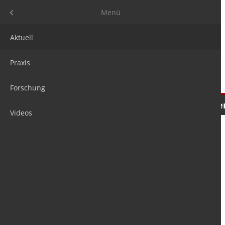
Menü
Menü
Aktuell
Praxis
Forschung
Nachrichten
Meinungen
Tre
Videos
is