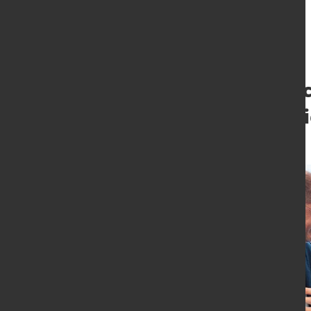
RHI Magnesita sc
Seven Refractori
24. Juli 2023
von Angelika Albrecht