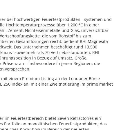
hrer bei hochwertigen Feuerfestprodukten, -systemen und
ielle Hochtemperaturprozesse über 1.200 °C in einer
tahl, Zement, Nichteisenmetalle und Glas, unverzichtbar
e Wertschöpfungskette, die vom Rohstoff bis zum
ntierten Gesamtlösungen reicht, bedient RHI Magnesita
ltweit. Das Unternehmen beschäftigt rund 13.500
tions- sowie mehr als 70 Vertriebsstandorten. RHI
ührungsposition in Bezug auf Umsatz, Größe,
er Präsenz an – insbesondere in jenen Regionen, die
en versprechen.
t mit einem Premium-Listing an der Londoner Börse
 250 Index an, mit einer Zweitnotierung im prime market
er im Feuerfestbereich bietet Seven Refractories ein
es Portfolio an monolithischen Feuerfestprodukten, das
greiches Know-how im Bereich der neuesten