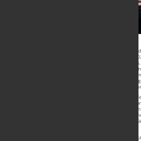
RHI Magnesita gibt den Abschluss d
offizielle Closing fand am 17. Juli 2
Feuerfestmassen auf Aluminabasis, 
Aluminium- und Nichteisenmetallind
Wachstum auf. Alumina-Feuerfestma
Produktionstechnologien mit gerin
Magnesita zunehmend an Bedeutu
Mit der Akquisition wird das globa
MitarbeiterInnen an drei Produktio
Vertriebs- und Servicestandorten in
Zypern erweitert. Die übernommene
erwirtschafteten im Jahr 2022 Umsä
Mio. €.
Am 20. Juli besiegelten Stefan Borga