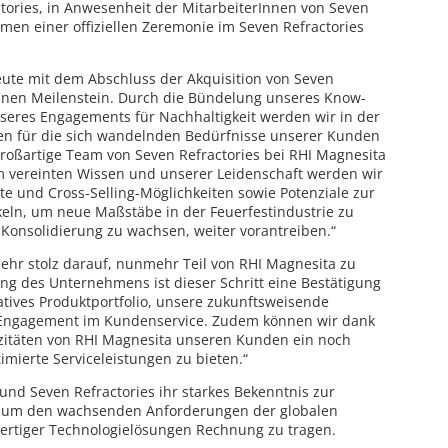
ctories, in Anwesenheit der MitarbeiterInnen von Seven
en einer offiziellen Zeremonie im Seven Refractories
heute mit dem Abschluss der Akquisition von Seven
einen Meilenstein. Durch die Bündelung unseres Know-
seres Engagements für Nachhaltigkeit werden wir in der
gen für die sich wandelnden Bedürfnisse unserer Kunden
 großartige Team von Seven Refractories bei RHI Magnesita
 vereinten Wissen und unserer Leidenschaft werden wir
e und Cross-Selling-Möglichkeiten sowie Potenziale zur
keln, um neue Maßstäbe in der Feuerfestindustrie zu
 Konsolidierung zu wachsen, weiter vorantreiben.“
sehr stolz darauf, nunmehr Teil von RHI Magnesita zu
ng des Unternehmens ist dieser Schritt eine Bestätigung
atives Produktportfolio, unsere zukunftsweisende
 Engagement im Kundenservice. Zudem können wir dank
zitäten von RHI Magnesita unseren Kunden ein noch
timierte Serviceleistungen zu bieten.“
d Seven Refractories ihr starkes Bekenntnis zur
n, um den wachsenden Anforderungen der globalen
ertiger Technologielösungen Rechnung zu tragen.