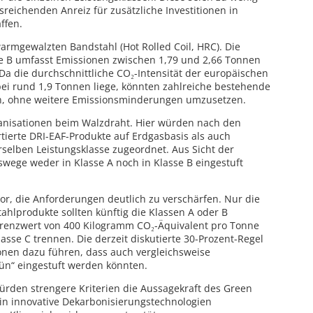
reichenden Anreiz für zusätzliche Investitionen in
ffen.
armgewalzten Bandstahl (Hot Rolled Coil, HRC). Die
se B umfasst Emissionen zwischen 1,79 und 2,66 Tonnen
Da die durchschnittliche CO₂-Intensität der europäischen
ei rund 1,9 Tonnen liege, könnten zahlreiche bestehende
en, ohne weitere Emissionsminderungen umzusetzen.
anisationen beim Walzdraht. Hier würden nach den
tierte DRI-EAF-Produkte auf Erdgasbasis als auch
rselben Leistungsklasse zugeordnet. Aus Sicht der
swege weder in Klasse A noch in Klasse B eingestuft
or, die Anforderungen deutlich zu verschärfen. Nur die
tahlprodukte sollten künftig die Klassen A oder B
Grenzwert von 400 Kilogramm CO₂-Äquivalent pro Tonne
asse C trennen. Die derzeit diskutierte 30-Prozent-Regel
onen dazu führen, dass auch vergleichsweise
rün“ eingestuft werden könnten.
rden strengere Kriterien die Aussagekraft des Green
n in innovative Dekarbonisierungstechnologien