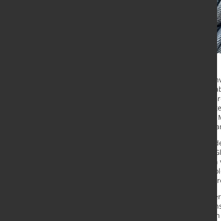
Recycling Europe, das European En
Management Association (FEAD) hab
Einführung eines ambitionierten G
Ökodesign für nachhaltige Produkt
ist eine wissenschaftlich fundiert
europäischen Stahlindustrie wirks
Die Verbände unterstützen dabei de
Kommission entwickelten Ansatz. Gl
für die geplanten Leistungsklassen 
in CO₂-arme und fossilfreie Techno
Rohstoffimporten aus Drittstaaten 
Nach Auffassung der Unterzeichner s
geeignetste Grundlage für die Trans
einer Lebenszyklusbetrachtung von 