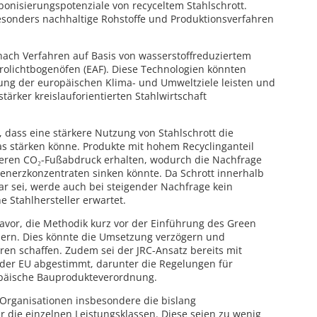
bonisierungspotenziale von recyceltem Stahlschrott.
esonders nachhaltige Rohstoffe und Produktionsverfahren
ach Verfahren auf Basis von wasserstoffreduziertem
trolichtbogenöfen (EAF). Diese Technologien könnten
hung der europäischen Klima- und Umweltziele leisten und
tärker kreislauforientierten Stahlwirtschaft
dass eine stärkere Nutzung von Stahlschrott die
s stärken könne. Produkte mit hohem Recyclinganteil
eren CO₂-Fußabdruck erhalten, wodurch die Nachfrage
enerzkonzentraten sinken könnte. Da Schrott innerhalb
r sei, werde auch bei steigender Nachfrage kein
 Stahlhersteller erwartet.
avor, die Methodik kurz vor der Einführung des Green
dern. Dies könnte die Umsetzung verzögern und
oren schaffen. Zudem sei der JRC-Ansatz bereits mit
der EU abgestimmt, darunter die Regelungen für
päische Bauprodukteverordnung.
 Organisationen insbesondere die bislang
 die einzelnen Leistungsklassen. Diese seien zu wenig