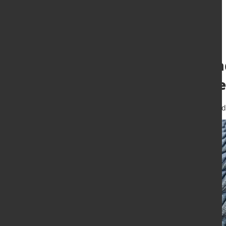
Recyclingverbän
Green Steel Labe
17. Juni 2026
von Hubert Hunscheid