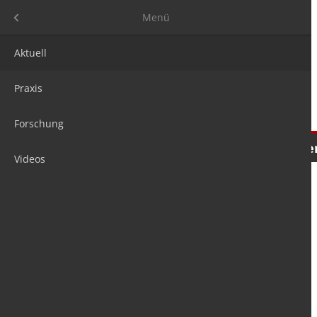
Menü
Menü
Aktuell
Praxis
Forschung
Nachrichten
Meinungen
Tre
Videos
is