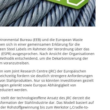
vironmental Bureau (EEB) und die European Waste
en sich in einer gemeinsamen Erklärung für die
reen Steel Labels im Rahmen der Verordnung über das
e (ESPR) ausgesprochen. Nach Ansicht der Organisationen
e Methodik entscheidend, um die Dekarbonisierung der
am voranzutreiben.
n vom Joint Research Centre (JRC) der Europäischen
eichzeitig fordern sie deutlich strengere Anforderungen
von Stahlprodukten. Nur so könnten Investitionen gezielt
logien gelenkt sowie Europas Abhängigkeit von
reduziert werden.
tellt der technologieoffene Ansatz des JRC derzeit die
formation der Stahlindustrie dar. Das Modell basiert auf
der Rohstoffgewinnung bis zum Werkstor („Cradle-to-