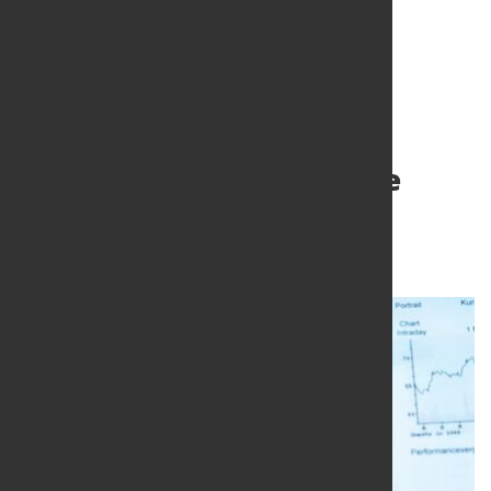
Produktionskürzungen
möglich: Edelstahlwerke
wollen Preise anheben
31. Mai 2023
von Angelika Albrecht