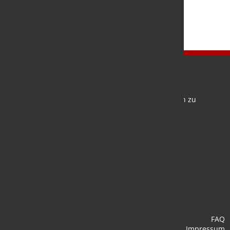
Newsletter
Bleiben Sie auf dem Laufenden und melden Sie sich zu
verschiedene Newsletter an.
Anmelden
FAQ
Impressum