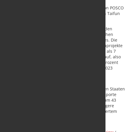
2,13 Millionen Tonnen angehoben. Dies ist auf die
Wiederaufnahme der Produktion der Stahlwerke von POSCO
zurückzuführen, die im September 2022 durch den Taifun
Hinnamnor beschädigt wurden.
In China ist ein erwarteter Nachfrageanstieg nach den
Neujahrsfeiertagen bislang ausgeblieben. Es bestehen
Zweifel an der wirtschaftlichen Erholung des Landes. Die
Nutzfläche der in der Entwicklung befindlichen Bauprojekte
ist im Jahr 2022 im Vergleich zum Vorjahr um mehr als 7
Prozent zurückgegangen. Im bisherigen Jahresverlauf, also
Ende April, liegt dieser Wert weiterhin um etwa 6 Prozent
unter dem Vorjahreswert . Chinas BIP soll im Jahr 2023
weiterhin um 5,4 Prozent wachsen.
MEPS geht davon aus, dass der Rückgang des
Edelstahlverbrauchs im Jahr 2023 in den Vereinigten Staaten
weniger spürbar sein wird als in Europa. Die US-Importe
gingen im ersten Quartal 2023 im Jahresvergleich um 43
Prozent zurück. Es wird erwartet, dass dieser geringere
Wettbewerb die Nachfrage nach im Inland produziertem
Edelstahl erhöhen wird.