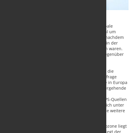
MEPS hat seine Gesamtjahresprognose für die globale
Rohstahlproduktion gegenüber dem letzten Quartal um
800.000 Tonnen auf 59 Millionen Tonnen gesenkt, nachdem
sich die Kaufaktivität abgekühlt hat und die Preise in der
zweiten Hälfte des ersten Quartals zurückgegangen waren.
Dies entspricht einer Steigerung von 6,8 Prozent gegenüber
der Produktion im Jahr 2022.
Die Produzenten erforschen derzeit Mechanismen, die
eingesetzt werden könnten, um Angebot und Nachfrage
wieder ins Gleichgewicht zu bringen, insbesondere in Europa
und Japan. Eine Fabrik in der EU hat bereits vorübergehende
Schließungen vorgenommen, bei anderen wird mit
Wartungsausfällen oder Kurzarbeit gerechnet. MEPS-Quellen
sagten, dass japanische Fabriken, die bereits deutlich unter
ihrer maximalen Kapazität arbeiten, möglicherweise weitere
Produktionskürzungen vornehmen.
Der PMI für das verarbeitende Gewerbe in der Eurozone liegt
seit Juli 2022 unter 50. In den Vereinigten Staaten liegt der