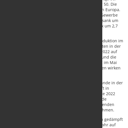
gleiche Benchmark-Wert seit November 2022 unter 50. Die
Marktstimmung in den USA ist etwas positiver als in Europa.
Der Einkaufsmanagerindex für das verarbeitende Gewerbe
stieg im April um 0,8 Punkte auf 47,1. Der EU-Wert sank um
1,5 Punkte auf 45,8, während der chinesische Index um 2,7
Punkte auf 49,2 sank.
MEPS senkt seine Prognose für die EU-Edelstahlproduktion im
Jahr 2023 auf 6,2 Millionen Tonnen. Die Energiekosten in der
EU bleiben trotz erheblicher Rückgänge seit Ende 2022 auf
einem historisch hohen Niveau. Auch die Inflation und die
Zinssätze bleiben hoch. Die deutsche Wirtschaft ist im Mai
offiziell in eine Rezession eingetreten. Diese Faktoren wirken
sich negativ auf die Edelstahlnachfrage aus.
Vor diesem Hintergrund bleiben die Edelstahlbestände in der
europäischen Lieferkette hoch. Die Kaufbereitschaft in
großen Mengen ist gering. Händler versuchen, Ende 2022
und Anfang 2023 mit Verlust gekaufte Lagerbestände
abzustoßen. Unrentable Verkäufe führen zu wachsenden
Sorgen über die Zahlungsfähigkeit einiger Unternehmen.
Während die Marktstimmung in Ostasien weiterhin gedämpft
bleibt, wurde Südkoreas Prognose für das Gesamtjahr auf