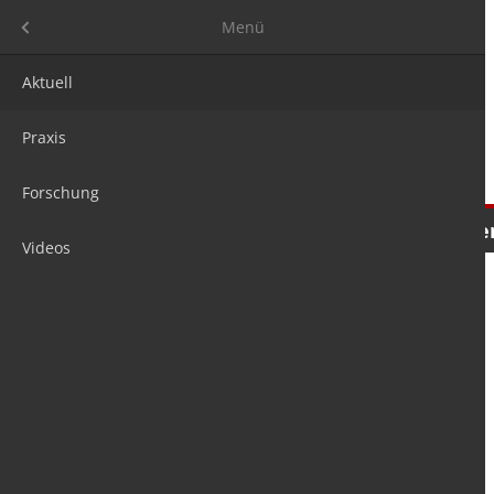
Menü
Menü
Aktuell
Praxis
Forschung
Nachrichten
Meinungen
Tre
Videos
is