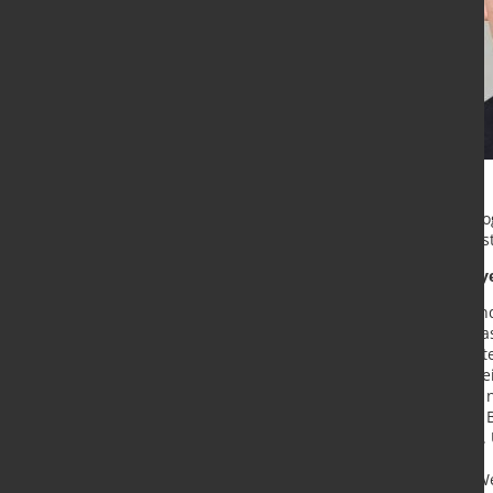
Von Januar bis Oktober waren es sog
Im Vergleich zum Vorjahresmonat st
Statements von Christian Vietmey
„Die Produktion der Stahl- un
diesjährige Oktober war etwa
könnten den ersehnten ‚Winte
‚Jahr der Wettbewerbsfähigkei
„
Die Politik soll der Industr
Metallverarbeiter ihn selbst.
B
Deutschland nicht verlassen. 
und zu investieren.“
„Die Wirtschaft muss diese We