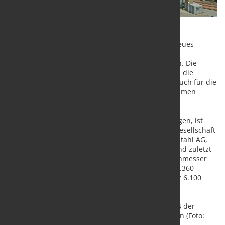
Im Rahmen des Projekts erhält der Hochofen ein neues
Leitsystem auf der Basis von Simatic PCS7, neue
Automatisierungstechnik sowie neue Schaltanlagen. Die
vorhandenen Feldgeräte werden ausgetauscht und die
Verkabelung erneuert. Primetals Technologies ist auch für die
Hardwareplanung verantwortlich. Das Auftragsvolumen
beträgt mehr als zehn Millionen Euro.
Die ROGESA Roheisengesellschaft Saar mbH, Dillingen, ist
eine gemeinsame Tochtergesellschaft der Aktien-Gesellschaft
der Dillinger Hüttenwerke, Dillingen, und der Saarstahl AG,
Völklingen. Der Hochofen 4 wurde 1974 errichtet und zuletzt
im Jahr 2003 neu zugestellt. Bei einem Gestelldurchmesser
von 11,2 Metern erreicht er ein Nutzvolumen von 2.360
Kubikmetern. Die Nennproduktionsleistung beträgt 6.100
Tonnen Roheisen pro Tag.
Quelle:
Primetals Technologies
Bildtext: Hochofen 4 der
ROGESA Roheisengesellschaft Saar mbH in Dillingen (Foto: