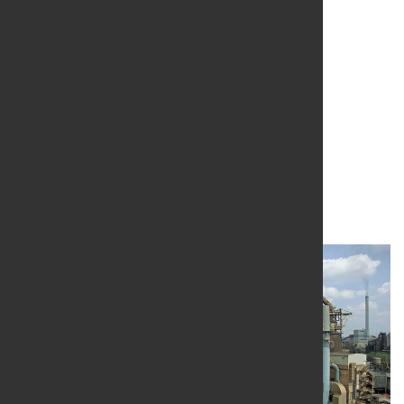
Primetals Technologies
erneuert Hochofen bei
ROGESA
14. Juli 2015
von Alexander Kirschbaum