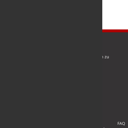
Newsletter
Bleiben Sie auf dem Laufenden und melden Sie sich zu
verschiedene Newsletter an.
Anmelden
FAQ