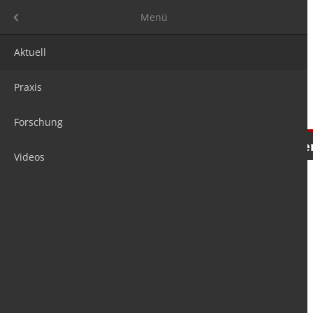
Menü
Menü
Aktuell
Praxis
Forschung
Nachrichten
Meinungen
Tre
Videos
is