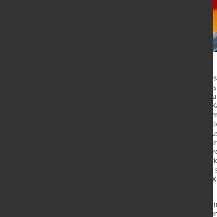
Primetals Technologies hat vom au
Endabnahmezertifikat für Modernis
erhalten. Die Kühlwasserleitung w
das sich aus drei traversierenden K
Spritzbalkenkonstruktion zusammens
gewährleistet. Ein Satz gestellmonti
schaltenden Umleitungsventilen au
minimieren. Die Temperaturregelu
Control System (ETCS) mit Rezeptur
der Kühlwasserleitung wurden Vork
für zukünftigen Bedarf gerüstet z
Rohrhalter aufgerüstet, in dessen 
Eingang fand.
Mit dem Walzwerk können jetzt kle
Geschwindigkeit konnte bei Drähte