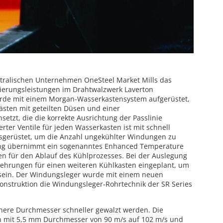
stralischen Unternehmen OneSteel Market Mills das
ierungsleistungen im Drahtwalzwerk Laverton
urde mit einem Morgan-Wasserkastensystem aufgerüstet,
ästen mit geteilten Düsen und einer
etzt, die die korrekte Ausrichtung der Passlinie
erter Ventile für jeden Wasserkasten ist mit schnell
sgerüstet, um die Anzahl ungekühlter Windungen zu
ng übernimmt ein sogenanntes Enhanced Temperature
en für den Ablauf des Kühlprozesses. Bei der Auslegung
ehrungen für einen weiteren Kühlkasten eingeplant, um
u sein. Der Windungsleger wurde mit einem neuen
Konstruktion die Windungsleger-Rohrtechnik der SR Series
inere Durchmesser schneller gewalzt werden. Die
n mit 5,5 mm Durchmesser von 90 m/s auf 102 m/s und