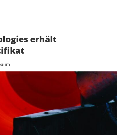
logies erhält
ifikat
hbaum