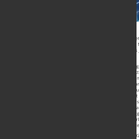
Wie Commerzbank Research meldet, 
USD je Tonne gestiegen. Damit hat 
wichtigen Industriemetallen dieses
seit Anfang des Jahres.
Grundsätzlich ist der Preis dem al
im Zuge sich aufhellender Konjunkt
kräftige Preissprung wird laut Com
Angebotssorgen wie auch einer star
Regierung in Indonesien einem Reut
März zu erledigen, wohl noch nich
Minenbetreiber vergeben. Bislang s
Verarbeitungsindustrie, die offenb
haben. Doch nachdem sich die Verg
verzögert, könnten sich diese Lage
Erzangebot mittlerweile einer Reut
Hinzukommen laut Commerzbank Ger