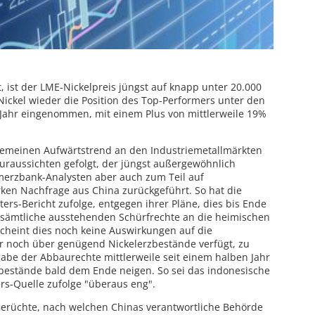
ist der LME-Nickelpreis jüngst auf knapp unter 20.000
Nickel wieder die Position des Top-Performers unter den
 Jahr eingenommen, mit einem Plus von mittlerweile 19%
lgemeinen Aufwärtstrend an den Industriemetallmärkten
uraussichten gefolgt, der jüngst außergewöhnlich
merzbank-Analysten aber auch zum Teil auf
ken Nachfrage aus China zurückgeführt. So hat die
ers-Bericht zufolge, entgegen ihrer Pläne, dies bis Ende
t sämtliche ausstehenden Schürfrechte an die heimischen
cheint dies noch keine Auswirkungen auf die
ar noch über genügend Nickelerzbestände verfügt, zu
abe der Abbaurechte mittlerweile seit einem halben Jahr
rbestände bald dem Ende neigen. So sei das indonesische
ers-Quelle zufolge "überaus eng".
üchte, nach welchen Chinas verantwortliche Behörde