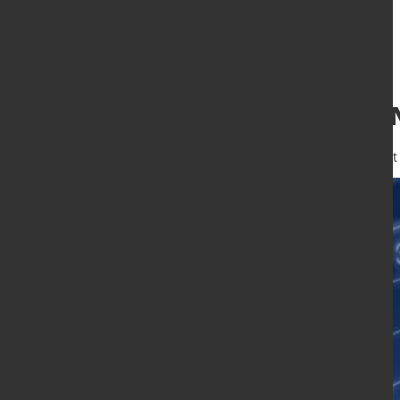
Preissprung bei 
23. Apr. 2024
von Angelika Albrecht