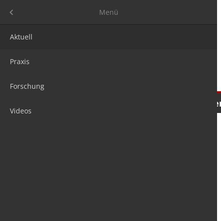
Menü
Menü
Aktuell
Praxis
Forschung
Nachrichten
Meinungen
Tre
Videos
is