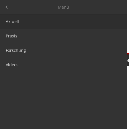
Menü
Menü
Aktuell
Praxis
Forschung
Nachrichten
Meinungen
Tre
Videos
is