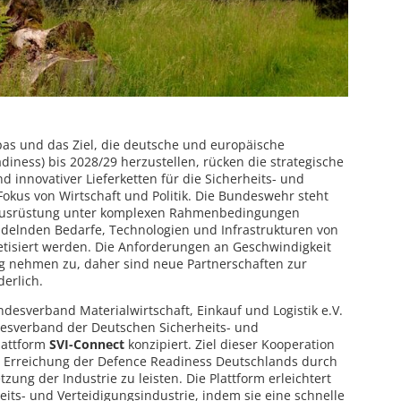
opas und das Ziel, die deutsche und europäische
diness) bis 2028/29 herzustellen, rücken die strategische
nd innovativer Lieferketten für die Sicherheits- und
 Fokus von Wirtschaft und Politik. Die Bundeswehr steht
llausrüstung unter komplexen Rahmenbedingungen
andelnden Bedarfe, Technologien und Infrastrukturen von
isiert werden. Die Anforderungen an Geschwindigkeit
g nehmen zu, daher sind neue Partnerschaften zur
erlich.
desverband Materialwirtschaft, Einkauf und Logistik e.V.
esverband der Deutschen Sicherheits- und
lattform
SVI-Connect
konzipiert. Ziel dieser Kooperation
ur Erreichung der Defence Readiness Deutschlands durch
ung der Industrie zu leisten. Die Plattform erleichtert
eits- und Verteidigungsindustrie, indem sie eine schnelle