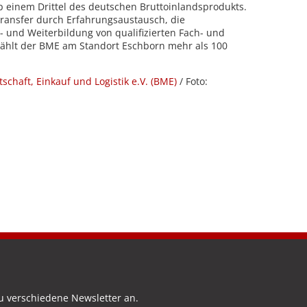
pp einem Drittel des deutschen Bruttoinlandsprodukts.
ransfer durch Erfahrungsaustausch, die
 und Weiterbildung von qualifizierten Fach- und
zählt der BME am Standort Eschborn mehr als 100
chaft, Einkauf und Logistik e.V. (BME)
/ Foto:
u verschiedene Newsletter an.