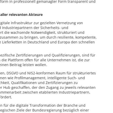
attform in professionell gemanagter Form transparent und
ller relevanten Akteure
igitale Infrastruktur zur gezielten Vernetzung von
 Industriepartnern der Sicherheits- und
ert die wachsende Notwendigkeit, strukturiert und
zusammen zu bringen, um durch resiliente, kompetente,
ke Lieferketten in Deutschland und Europa den schnellen
ifische Zertifizierungen und Qualifizierungen, sind für
a die Plattform offen für alle Unternehmen ist, die zur
inen Beitrag leisten wollen.
zten, DSGVO und NIS2-konformen Raum für strukturiertes
ionen wie Profilmanagement, intelligente Such- und
keit, Qualifikationen und Zertifizierungen zu
ler Hub geschaffen, der den Zugang zu jeweils relevanten
sammenarbeit zwischen etablierten Industriepartnern,
ördert.
in für die digitale Transformation der Branche und
tegischen Ziele der Bundesregierung bezüglich einer