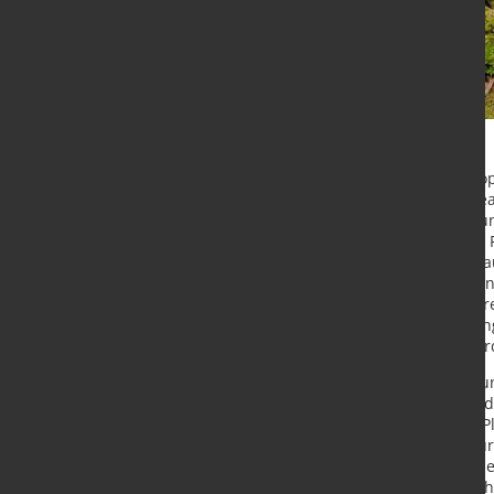
Die sicherheitspolitische Lage Eur
Verteidigungsfähigkeit (Defence Rea
Bedeutung resilienter, effizienter u
Verteidigungsindustrie (SVI) in den
vor der Herausforderung, ihre Vo
sicherzustellen: Die sich rasant w
morgen müssen schon heute konkret
und Transparenz in der Beschaffun
Entwicklung von Innovationen erford
Vor diesem Hintergrund hat der Bun
(BME) in Kooperation mit dem Bund
Verteidigungsindustrie (BDSV) die P
ist es, gemeinsam einen Beitrag z
verbesserte Transparenz und Vernetz
mithin das Upscaling in der Sicherh