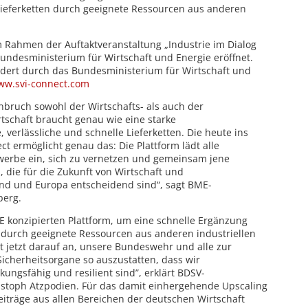
ieferketten durch geeignete Ressourcen aus anderen
m Rahmen der Auftaktveranstaltung „Industrie im Dialog
 Bundesministerium für Wirtschaft und Energie eröffnet.
rdert durch das Bundesministerium für Wirtschaft und
ww.svi-connect.com
bruch sowohl der Wirtschafts- als auch der
irtschaft braucht genau wie eine starke
 verlässliche und schnelle Lieferketten. Die heute ins
t ermöglicht genau das: Die Plattform lädt alle
erbe ein, sich zu vernetzen und gemeinsam jene
 die für die Zukunft von Wirtschaft und
and und Europa entscheidend sind“, sagt BME-
berg.
E konzipierten Plattform, um eine schnelle Ergänzung
 durch geeignete Ressourcen aus anderen industriellen
 jetzt darauf an, unsere Bundeswehr und alle zur
icherheitsorgane so auszustatten, dass wir
ungsfähig und resilient sind”, erklärt BDSV-
istoph Atzpodien. Für das damit einhergehende Upscaling
eiträge aus allen Bereichen der deutschen Wirtschaft