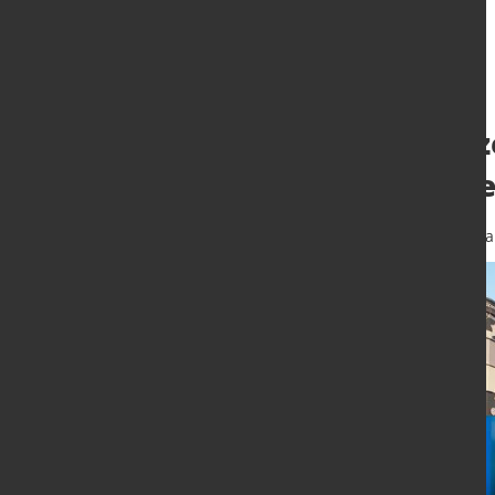
phs-directform z
Umformverhalt
4. Mai 2016
von Alexander Kirschb