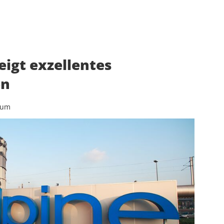
eigt exzellentes
en
aum