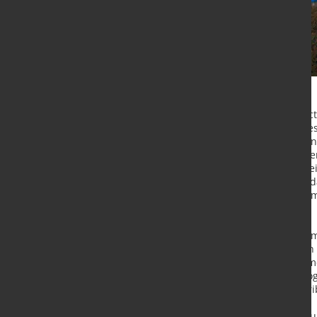
Der pressgehärtete Stahl phs-direc
Warmumformungsverfahren hergest
unterschiedliche Bauteilgeometrien
Dazu gehören A-und B-Säulen, Quer
Laut voestalpine kann an diesen, t
Bauteilen, nachgewiesen werden, d
Bildung von Mikrorissen beim Warm
beseitigt werden kann.
Darüber hinaus wies phs-directform
Umformeigenschaften im Vergleic
Insbesondere hinsichtlich der Ver
überzeugte die neue phs-Technolog
zählen unter anderem die guten tri
Im Vergleich zu den Warmumformun