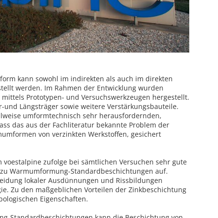
tform kann sowohl im indirekten als auch im direkten
ellt werden. Im Rahmen der Entwicklung wurden
 mittels Prototypen- und Versuchswerkzeugen hergestellt.
-und Längsträger sowie weitere Verstärkungsbauteile.
eilweise umformtechnisch sehr herausfordernden,
ass das aus der Fachliteratur bekannte Problem der
umformen von verzinkten Werkstoffen, gesichert
 voestalpine zufolge bei sämtlichen Versuchen sehr gute
h zu Warmumformung-Standardbeschichtungen auf.
meidung lokaler Ausdünnungen und Rissbildungen
ie. Zu den maßgeblichen Vorteilen der Zinkbeschichtung
bologischen Eigenschaften.
g-Standardbeschichtungen kann die Beschichtung von