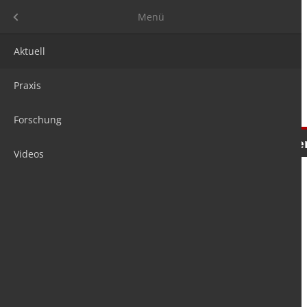
Menü
Menü
Aktuell
Praxis
Forschung
Nachrichten
Meinungen
Tre
Videos
is