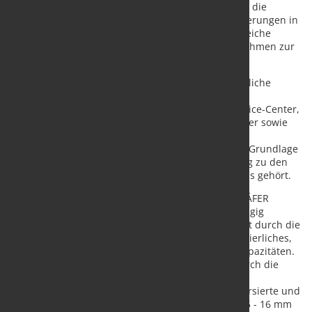
umfassten Programme zur Kostenoptimierung und die
effizientere Nutzung des Betriebskapitals, Verbesserungen in
der Produktion und der Systeme, sowie die erfolgreiche
Umsetzung von Produktverifizierungen und Maßnahmen zur
Geschäftsentwicklung.
Die zu einhundert Prozent in Familienbesitz befindliche
SCHÄFER WERKE Gruppe ist mit diversifizierten
Geschäftsbereichen weltweit tätig: EMW Stahl-Service-Center,
Lochbleche, Behältersysteme und Industriecontainer sowie
IT-Systeme und Betriebseinrichtungen. Diese
Geschäftsbereiche arbeiten auf der gemeinsamen Grundlage
hochwertigen Stahlfeinblechs, dessen Verarbeitung zu den
traditionellen Kernkompetenzen des Unternehmens gehört.
Mit der zukunftsorientierten Investition stärkt SCHÄFER
seinen Geschäftsbereich EMW – ein werksunabhängig
agierendes Stahl-Service-Center. Die EMW profitiert durch die
Übernahme und verfolgt langfristige Ziele: Kontinuierliches,
gesundes Wachstum sowie die Erweiterung der Kapazitäten.
Vor allem aber wird sich das Leistungsportfolio durch die
Übernahme erweitern: Die OKS verfügt über einen
umfangreichen Maschinenpark sowie über eine versierte und
erfahrene Belegschaft. Hier können Stähle von 0,25 - 16 mm