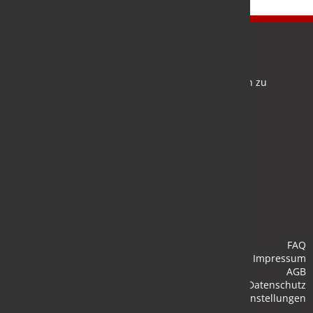
Newsletter
Bleiben Sie auf dem Laufenden und melden Sie sich zu
verschiedene Newsletter an.
Anmelden
FAQ
Impressum
AGB
Datenschutz
Cookie-Einstellungen