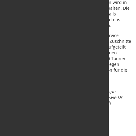
Dicke verarbeitet werden. Neben Kohlenstoffstählen wird in
der Produktion auch Edelstahl und Aluminium gespalten. Die
zusätzlichen Lagerkapazitäten sind der EMW ebenfalls
willkommen – das Coillager fasst 60.000 Tonnen und das
Fertigmateriallager 15.000 Tonnen an Spaltbändern.
Als eines der größten werksunabhängigen Stahl-Service-
Center Europas liefert die EMW Coils, Spaltbänder, Zuschnitte
und Ronden an die stahlverarbeitende Industrie. Aufgeteilt
auf die zwei Standorte Neunkirchen (NRW) und Treuen
(Sachsen) lagern bei der EMW ständig über 220.000 Tonnen
Feinblech. Nahezu alle marktgängigen Qualitäten liegen
daher abrufbereit. Eine leistungsstarke Organisation für die
Transportlogistik gehört zu den besonderen
Leistungsmerkmalen des Unternehmens.
Bildtext:
Geschäftsführer der SCHÄFER WERKE Gruppe
Michael Mockenhaupt (re) und Marcus Düber (li) sowie Dr.
Daniel Ebert (Mitte), Geschäftsführer Fidelium, nach
erfolgreichem Vertragsabschluss.
Quelle und Foto:
EMW Stahl Service GmbH