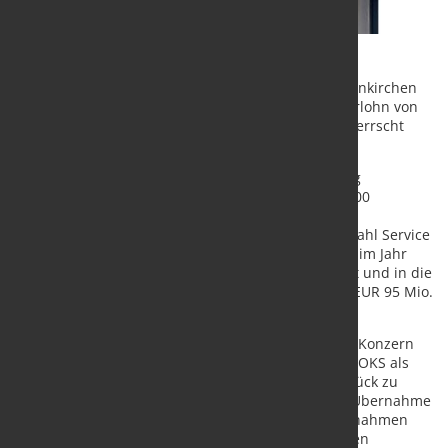
Die SCHÄFER Werke GmbH & Co. KG mit Sitz in Neunkirchen
im Siegerland hat die OKS Otto Knauf GmbH in Iserlohn von
Fidelium Partners erworben. Über den Kaufpreis herrscht
vereinbartes Stillschweigen
Die OKS Otto Knauf GmbH ist ein werksunabhängig
agierendes Stahl-Service-Unternehmen mit über 100
Mitarbeitern. 1952 wurde das traditionsreiche
Familienunternehmen gegründet. Ein modernes Stahl Service
Center mit leistungsstarken Spaltanlagen, welches im Jahr
mehrere Hunderttausend Tonnen Stahl verarbeitet und in die
gewünschte und passgenaue Form bringt und ca. EUR 95 Mio.
Umsatz erzielt.
Seit der Akquisition vom international agierendem Konzern
STEMCOR durch Fidelium im Jahr 2017, konnte die OKS als
Mittelständler erfolgreich neu positioniert und zurück zu
profitablem Wachstum geführt werden. Nach der Übernahme
von OKS wurden umfangreiche Optimierungsmaßnahmen
von Fidelium erfolgreich eingeleitet. Diese Initiativen