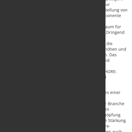
dass Offshore-Windenergie einen starken Beitrag zur
Dekarbonisierung und zur kostengünstigen Bereitstellung von
Energie leisten kann. Die ungedeckelte Gebotskomponente
und das dynamische Gebotsverfahren im
Ausschreibungsdesign lassen aber zu wenig Spielraum für
Erträge der herstellenden Offshore-Windindustrie. Dringend
benötigt wird eine Anpassung der unausgereiften
qualitativen Kriterien in den Ausschreibungen, um die
Realisierungswahrscheinlichkeit der Projekte zu erhöhen und
den europäischen Wertschöpfungsanteil zu stärken. Das
WindSeeG muss daher noch in diesem Jahr dringend
angepasst werden“, kommentieren die
Branchenorganisationen BWE, BWO, Stiftung OFFSHORE-
WINDENERGIE, VDMA Power Systems, WAB e.V. und
WindEnergy Network e.V. die aktuelle Entwicklung.
„Um die Ausbauziele erreichen zu können, bedarf es einer
industriepolitischen Strategie. Diese muss die
Kapazitätssicherung und den Kapazitätsaufbau der Branche
unterstützen, um die energiepolitischen und für den
Klimaschutz erforderlichen Zubauziele mit Wertschöpfung
verknüpfen zu können. Wesentlich dabei muss eine Stärkung
der europäischen Wertschöpfungskette der Offshore-
Windindustrie sein. Die Branche tritt an vielen Stellen auch