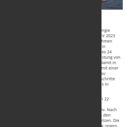
Die Branchenverbände der deutschen Offshore-
Windindustrie sowie die Stiftung Offshore-Windenergie
haben heute die Zubauzahlen für das erste Halbjahr 2023
vorgestellt. Nach den durch das Beratungsunternehmen
Deutsche WindGuard aufbereiteten Zahlen gingen in
Deutschland in den ersten sechs Monaten des Jahres 24
Offshore-Windenergieanlagen (OWEA) mit einer Leistung von
229 Megawatt (MW) neu ans Netz. Insgesamt sind damit in
der deutschen Nord- und Ostsee nun 1.563 OWEA mit einer
Gesamtleistung von 8.385 MW in Betrieb. Das im Bau
befindliche Projekt Arcadis Ost 1 macht weiter Fortschritte
und wird aller Voraussicht nach vor Ende des Jahres in
Betrieb genommen werden.
„Die Offshore-Windindustrie soll bis 2030 zusätzlich 22
Gigawatt (GW) an Leistung auf See installieren. Die
Entwicklung der vergangenen Monate stimmt positiv. Nach
Jahren des schwachen Zubaus steht die Branche in den
Startlöchern, um eine Vielzahl an Projekten umzusetzen. Die
Zuschlagswerte der letzten Offshore-Ausschreibung zeigen,