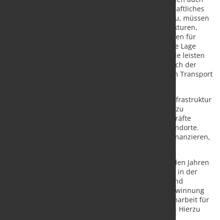
finanziell in Vorleistung und geht damit ein wirtschaftliches
Risiko ein. Industrieübergreifend, etwa im Schiffbau, müssen
deutsche Werften für den Bau von Gründungsstrukturen,
Umspann- und Konverterplattformen, Spezialschiffen für
Service und Wartung sowie für die Errichtung in die Lage
versetzt werden, ihren Beitrag für die Energiewende leisten
zu können. Die Kapazität der Seehäfen einschließlich der
Hinterland-Anbindung und der Kapazitäten für den Transport
im Binnenland sind ein erkennbarer Bottleneck.
Auch für die Sicherheit der maritimen kritischen Infrastruktur
sowie deren Schutz vor Sabotage gilt es, Lösungen zu
erarbeiten. Ferner bedarf es zum Schutz der Fachkräfte
einem Rettungskonzept für die küstenferneren Standorte.
Dies können die Offshore-Windenergie-Betreiber finanzieren,
aber nicht allein organisieren.
Die Offshore-Windindustrie bietet in den kommenden Jahren
deutlich wachsende Beschäftigungspotenziale. Um in der
Konkurrenz um Fachkräfte mithalten zu können, sind
Maßnahmen wie eine Ausbildungsoffensive zur Gewinnung
internationaler Fachkräfte und gezielte Kampagnenarbeit für
akademische und berufliche Ausbildungen wichtig. Hierzu
sind umgehend ein branchenspezifisches