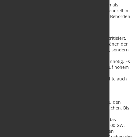
Ausbildungsmarketing, die Einführung von Englisch als
Antragssprache für Anerkennungsverfahren und generell im
Visumsprozess sowie eine personelle Stärkung der Behörden
zur Sachbearbeitung erforderlich“, fordern die
Organisationen.
Bereits zu Beginn des Jahres hatten die Verbände kritisiert,
dass der Zubau der kommenden Jahre nach den Plänen der
Bundesregierung nicht gleichmäßiger erfolgen soll, sondern
in teils erratischen Sprüngen. Dies erschwert den
nachhaltigen Aufbau von Produktionskapazitäten unnötig. Es
braucht eine Verstetigung des jährlichen Zubaus auf hohem
Niveau, damit die Kapazitäten im Lauf der Jahre
gleichmäßiger ausgelastet werden können. Dies sollte auch
möglichst europäisch koordiniert werden.
„In der Ostend Declaration haben die neun
Nordseeanrainerstaaten ihre Selbstverpflichtung zu den
Ausbauzielen für die Windenergie auf See unterstrichen. Bis
2030 sollen 120 GW, bis 2050 300 GW Offshore-
Windenergieleistung installiert sein, hinzu kommt das
Vereinigte Königreich mit perspektivisch weiteren 100 GW.
Die Kooperation bei der künftigen Erzeugung grünen
Wasserstoffs aus Offshore-Windenergie und beim Ausbau der