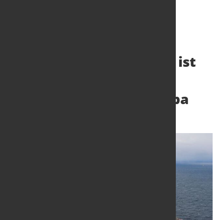
Offshore-Windindustrie ist
Fundament für ein
industriell starkes Europa
26. Juli 2023
von Hubert Hunscheidt