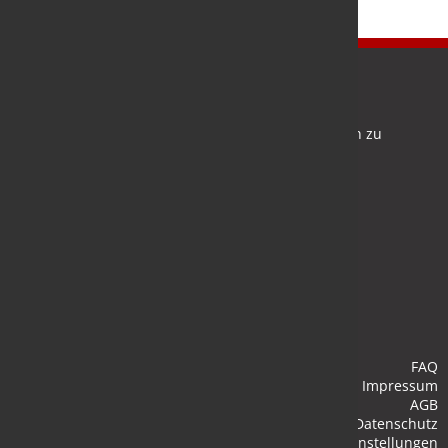
Newsletter
Bleiben Sie auf dem Laufenden und melden Sie sich zu
verschiedene Newsletter an.
Anmelden
FAQ
Impressum
AGB
Datenschutz
Cookie-Einstellungen