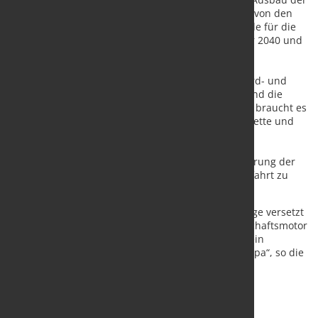
Wasserstoffinfrastruktur soll verstärkt werden. Die von den
EU-Mitgliedstaaten unverbindlich vereinbarten Ziele für die
Ostsee von 22,5 GW bis 2030, 34,6 GW bis zum Jahr 2040 und
46,8 GW bis zum Jahr 2050 wurden bekräftigt.
Um diesen Ausbau der Windenergie auf See in Nord- und
Ostsee erreichen zu können, müssen nun umgehend die
richtigen Weichen gestellt werden. Unter anderem braucht es
Präqualifikationskriterien für eine resiliente Lieferkette und
zielgenaue qualitative Ausschreibungskriterien zur
Differenzierung im Wettbewerb. Es gilt, die
Energiesouveränität Europas und die Dekarbonisierung der
energieintensiven Industrie sowie die grüne Schifffahrt zu
ermöglichen.
Die Offshore-Windindustrie muss endlich in die Lage versetzt
werden, ihren Platz in der Energiewende als Wirtschaftsmotor
einnehmen zu können: Sie ist das Fundament für ein
souveränes und industriell stark aufgestelltes Europa“, so die
Verbände abschließend.
Quelle:
VDMA
/ Foto:
Parkwind & Heerema