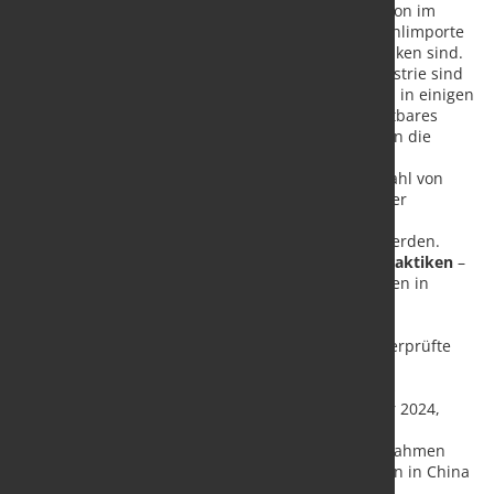
und nicht weit von der der Europäischen Union im
vergangenen Jahr entfernt), während die Stahlimporte
des Landes um fast 80 % auf 8,7 Mio. t gesunken sind.
Die Stahlpreise und die Rentabilität der Industrie sind
im Jahr 2024 weiter gesunken und erreichten in einigen
Regionen ein historisch niedriges und unhaltbares
Niveau. Diese negativen Entwicklungen haben die
internationalen Märkte gestört und zu
Handelsmaßnahmen in einer wachsenden Zahl von
Ländern geführt, die angesichts zunehmender
Überkapazitäten und eines schleppenden
Marktwachstums wahrscheinlich anhalten werden.
Nicht-marktwirtschaftliche Politiken und Praktiken
–
die Hauptursache der aktuellen Krise – werden in
einigen Volkswirtschaften, in denen die
Stahlerzeugungskapazitäten rasch wachsen,
unvermindert fortgesetzt. Der Ausschuss überprüfte
seine jüngste Arbeit zur Überwachung von
Subventionen und kam zu dem Schluss, dass
erhebliche chinesische Subventionen im Jahr 2024,
einschließlich Zuschüssen, Steueranreizen,
differenzierten Strompreisen und Kreditaufnahmen
unter dem Marktniveau an Stahlunternehmen in China
und anderen Ländern, die Probleme der