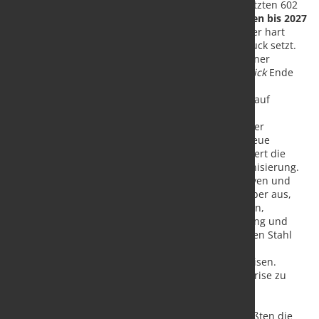
dass die weltweite Überkapazität von geschätzten 602
Mio. Tonnen im Jahr
2024 auf 721 Mio. Tonnen bis 2027
ansteigen
wird, was die Rentabilität selbst der hart
umkämpften Stahlhersteller enorm unter Druck setzt.
Der Ausschuss sieht der Veröffentlichung seiner
Ergebnisse im kommenden
OECD-Stahlausblick
Ende
Mai erwartungsvoll entgegen.
Die Dekarbonisierungsbemühungen
stoßen auf
Gegenwind. Das anhaltende Problem der
Überkapazitäten verringert die Rentabilität der
Stahlindustrie und das für Investitionen in neue
Technologien verfügbare Kapital und behindert die
Bemühungen der Branche um eine Dekarbonisierung.
Der Ausschuss erörterte die jüngsten Initiativen und
tauschte seine nationalen Erfahrungen darüber aus,
wie dieser Gegenwind verringert werden kann,
einschließlich der Möglichkeiten zur Förderung und
Ausweitung der Märkte für kohlenstoffärmeren Stahl
und zur Nutzung der Chancen der raschen
Entwicklungen auf den Märkten für grünes Eisen.
Zusammenarbeit
erforderlich, um die Stahlkrise zu
beenden. Trotz der zunehmenden
Marktschwierigkeiten und der verstärkten
handelspolitischen Reaktionen darauf begrüßten die