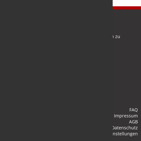
Newsletter
Bleiben Sie auf dem Laufenden und melden Sie sich zu
verschiedene Newsletter an.
Anmelden
FAQ
Impressum
AGB
Datenschutz
Cookie-Einstellungen