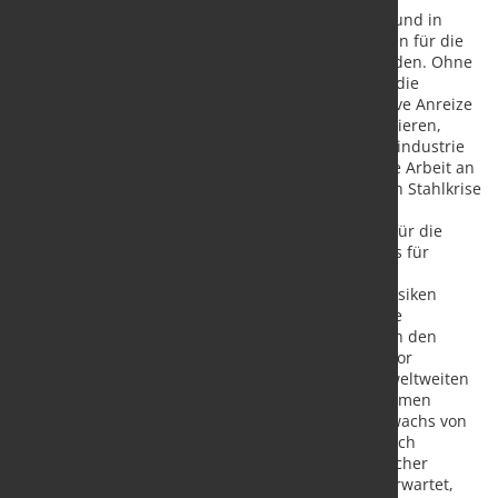
Überkapazitäten im Stahlsektor verschärfen und in
Zukunft zu weiteren Handelsunterbrechungen für die
Mitglieder des Stahlausschusses führen werden. Ohne
politische Anpassungen in den Ländern, die die
Überkapazitäten anheizen, oder ohne negative Anreize
für sie, ihren überschüssigen Stahl zu exportieren,
werden sich die Probleme der globalen Stahlindustrie
verschärfen. Der Ausschuss rief dazu auf, die Arbeit an
der Erforschung der Ursachen der weltweiten Stahlkrise
zu beschleunigen und die Ergebnisse in die
internationalen Bemühungen um Lösungen für die
Situation, einschließlich des Globalen Forums für
Stahlüberkapazitäten, einfließen zu lassen.
Die Marktaussichten
sind mit erheblichen Risiken
behaftet. Die weltweite Stahlnachfrage dürfte
mittelfristig nur moderat wachsen, was durch den
starken Abschwung im chinesischen Bausektor
beeinflusst wird. Es wird erwartet, dass die weltweiten
Überkapazitäten im Stahlsektor weiter zunehmen
werden, wobei für 2025-27 ein Kapazitätszuwachs von
165 Mio. Tonnen prognostiziert wird, der durch
grenzüberschreitende Investitionen chinesischer
Stahlunternehmen angeheizt wird. Es wird erwartet,