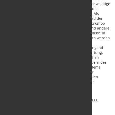
Teilnehmer den OECD-Stahlausschuss als eine wichtige
multilaterale Plattform für Diskussionen und die
Förderung des gegenseitigen Verständnisses. Als
zentrale Handlungspunkte für die Zukunft wird der
Stahlausschuss so bald wie möglich einen Workshop
veranstalten, bei dem Mitglieder, Experten und andere
Teilnehmer bewährte Verfahren und Erkenntnisse in
Bezug auf Instrumente und Strategien erörtern werden,
die relevant sind, wie die Länder die
Herausforderungen für die Stahlindustrie dringend
angehen können. Dazu gehört auch die Bewertung,
warum bestimmte Handelsmaßnahmen ergriffen
werden, und die Frage, wo unter den Mitgliedern des
Ausschusses Lösungen für gemeinsame Probleme
gefunden werden können. Die Ergebnisse der
Diskussionen könnten in die Arbeit des Globalen
Forums für Stahlüberkapazitäten und anderer
einschlägiger Foren einfließen.
Quelle:
OECD Organisation für wirtschaftliche
Zusammenarbeit und Entwicklung
/ Foto: marketSTEEL