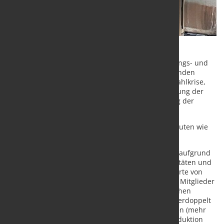
Der Stahlausschuss der OECD brachte 293 Regierungs- und
Industriedelegierte aus 41 großen stahlproduzierenden
Volkswirtschaften zusammen, um die derzeitige Stahlkrise,
ihre Ursachen und die Notwendigkeit einer Vertiefung der
internationalen Zusammenarbeit zur Verbesserung der
Aussichten für ihre Stahlindustrien zu erörtern.
Die wichtigsten Schlussfolgerungen des Treffens lauten wie
folgt:
Die globale Krise der Stahlindustrie
hat sich aufgrund
der wachsenden weltweiten Stahlüberkapazitäten und
des daraus resultierenden Anstiegs der Exporte von
Billigstahl verschärft, was die Produktion der Mitglieder
des Stahlausschusses bedroht. Die chinesischen
Stahlexporte haben sich seit 2020 mehr als verdoppelt
und sind auf 118 Mio. t im Jahr 2024 gestiegen (mehr
als die gesamte nordamerikanische Stahlproduktion