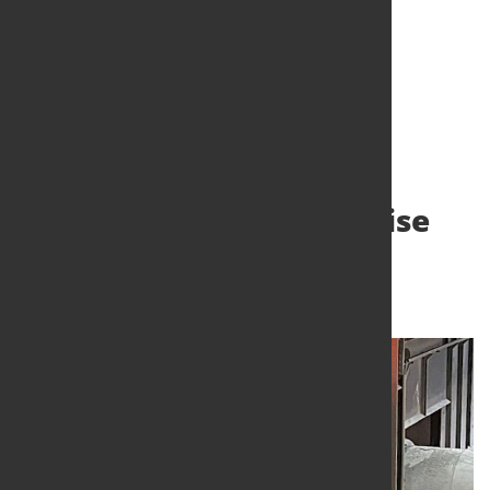
OECD-Stahlausschuss:
Zusammenarbeit zur
Beendigung der Stahlkrise
erforderlich
3. Apr. 2025
von Hubert Hunscheidt