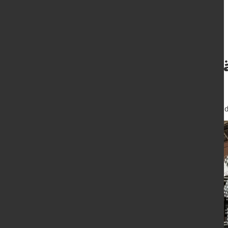
NRW-Ministerprä
US-Strafzölle
11. Feb. 2025
von Hubert Hunscheid