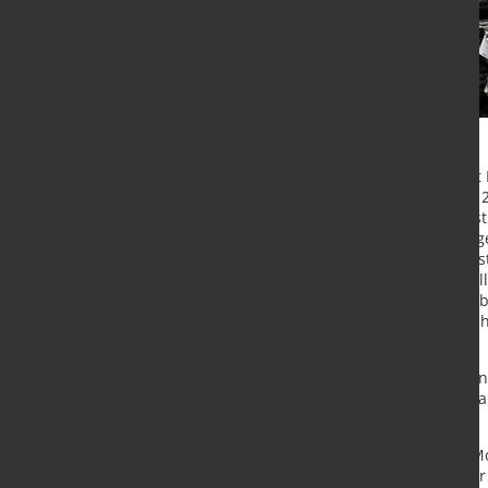
Die Ankündigung von US-Präsident 
Vereinigten Staaten mit Zöllen von
ausgelöst. "Nordrhein-Westfalen ist
und faire Handelsbeziehungen ange
dem "Kölner Stadt-Anzeiger" (Diens
Stahl- und Aluminiumimporte erfüll
"Solche Maßnahmen gefährden Arbei
transatlantischen Wirtschaftsbezieh
Ministerpräsident.
Wüst betonte, er setze jetzt "auf 
und der US-Administration", um "
zu sichern.
Auch NRW-Wirtschaftsministerin Mon
und Aluminium waren schon in der 