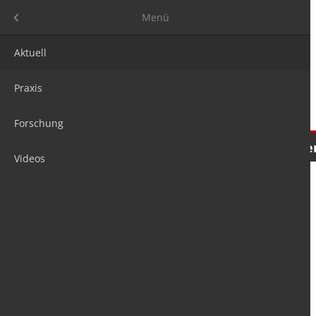
Menü
Menü
Aktuell
Praxis
Forschung
Nachrichten
Meinungen
Tre
Videos
is