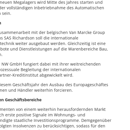
s neuen Megalagers wird Mitte des Jahres starten und
 der vollständigen Inbetriebnahme des Automatischen
 sein.
n
Zusammenarbeit mit der belgischen Van Marcke Group
 SAS Richardson soll die internationale
echnik weiter ausgebaut werden. Gleichzeitig ist eine
ebote und Dienstleistungen auf die Warenbereiche Bau,
n.
NW GmbH fungiert dabei mit ihrer weitreichenden
prozessuale Begleitung der internationalen
rtner-Kreditinstitut abgewickelt wird.
iesem Geschäftsjahr den Ausbau des Europageschäftes
nen und Händler weiterhin forcieren.
en Geschäftsbereiche
gmenten von einem weiterhin herausfordernden Markt
ich erste positive Signale im Wohnungs- und
ndigte staatliche Investitionsprogramme. Demgegenüber
olgten Insolvenzen zu berücksichtigen, sodass für den