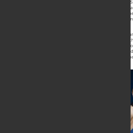
Die konsequent vorausschauende St
herausfordernden Marktumfeld Stabil
gewährleisten. Das Verbundunterne
konsequent um, um optimal auf eine
sein.
Wesentliche Bausteine dieser Zuku
TECWERK, der Ausbau der Haustechn
der Finanzdienstleistungen in Facto
Darüber hinaus treibt NORDWEST die
um die Effizienz im Verbunduntern
steigern.