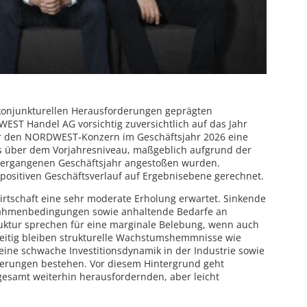
konjunkturellen Herausforderungen geprägten
WEST Handel AG vorsichtig zuversichtlich auf das Jahr
r den NORDWEST-Konzern im Geschäftsjahr 2026 eine
s über dem Vorjahresniveau, maßgeblich aufgrund der
m vergangenen Geschäftsjahr angestoßen wurden.
positiven Geschäftsverlauf auf Ergebnisebene gerechnet.
Wirtschaft eine sehr moderate Erholung erwartet. Sinkende
Rahmenbedingungen sowie anhaltende Bedarfe an
ktur sprechen für eine marginale Belebung, wenn auch
eitig bleiben strukturelle Wachstumshemmnisse wie
eine schwache Investitionsdynamik in der Industrie sowie
erungen bestehen. Vor diesem Hintergrund geht
samt weiterhin herausfordernden, aber leicht