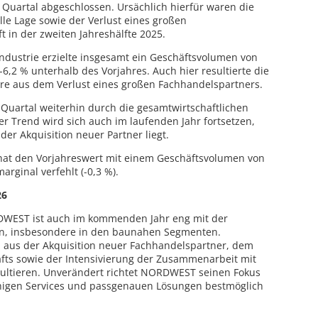
 Quartal abgeschlossen. Ursächlich hierfür waren die
le Lage sowie der Verlust eines großen
 in der zweiten Jahreshälfte 2025.
ndustrie erzielte insgesamt ein Geschäftsvolumen von
-6,2 % unterhalb des Vorjahres. Auch hier resultierte die
ere aus dem Verlust eines großen Fachhandelspartners.
Quartal weiterhin durch die gesamtwirtschaftlichen
 Trend wird sich auch im laufenden Jahr fortsetzen,
 der Akquisition neuer Partner liegt.
hat den Vorjahreswert mit einem Geschäftsvolumen von
rginal verfehlt (-0,3 %).
26
DWEST ist auch im kommenden Jahr eng mit der
en, insbesondere in den baunahen Segmenten.
 aus der Akquisition neuer Fachhandelspartner, dem
ts sowie der Intensivierung der Zusammenarbeit mit
sultieren. Unverändert richtet NORDWEST seinen Fokus
fähigen Services und passgenauen Lösungen bestmöglich