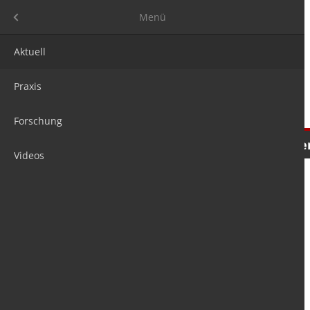
Menü
Menü
Aktuell
Praxis
Forschung
Nachrichten
Meinungen
Tre
Videos
is