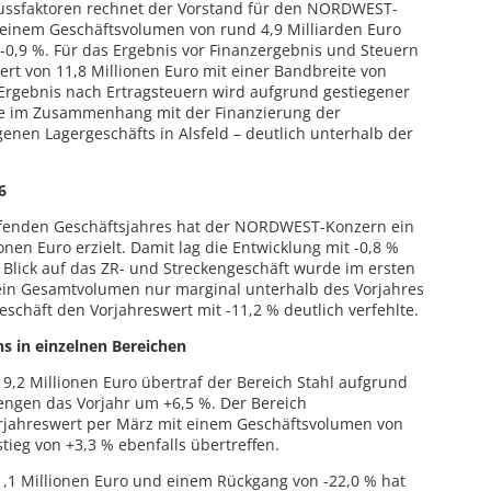
flussfaktoren rechnet der Vorstand für den NORDWEST-
 einem Geschäftsvolumen von rund 4,9 Milliarden Euro
-0,9 %. Für das Ergebnis vor Finanzergebnis und Steuern
ert von 11,8 Millionen Euro mit einer Bandbreite von
s Ergebnis nach Ertragsteuern wird aufgrund gestiegener
re im Zusammenhang mit der Finanzierung der
en Lagergeschäfts in Alsfeld – deutlich unterhalb der
6
ufenden Geschäftsjahres hat der NORDWEST-Konzern ein
nen Euro erzielt. Damit lag die Entwicklung mit -0,8 %
t Blick auf das ZR- und Streckengeschäft wurde im ersten
 ein Gesamtvolumen nur marginal unterhalb des Vorjahres
geschäft den Vorjahreswert mit -11,2 % deutlich verfehlte.
s in einzelnen Bereichen
,2 Millionen Euro übertraf der Bereich Stahl aufgrund
ngen das Vorjahr um +6,5 %. Der Bereich
rjahreswert per März mit einem Geschäftsvolumen von
tieg von +3,3 % ebenfalls übertreffen.
,1 Millionen Euro und einem Rückgang von -22,0 % hat