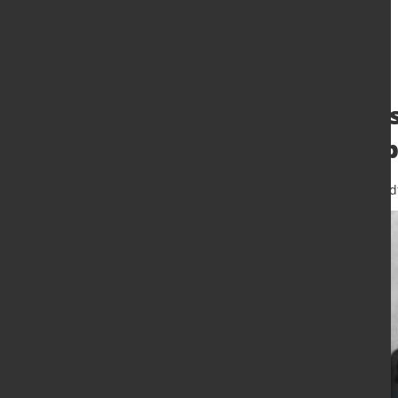
NORDWEST invest
Produktionsver
13. Mai 2026
von Hubert Hunscheid