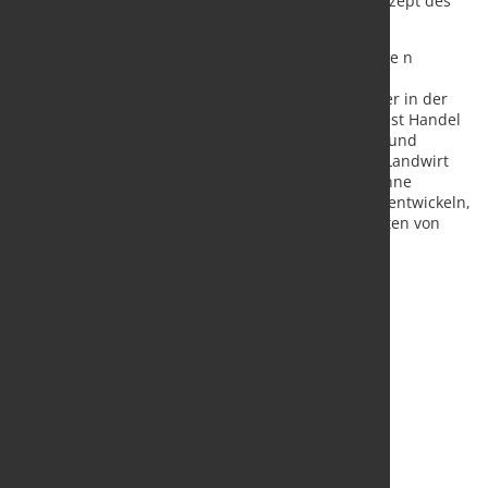
vieles mehr ergänzen das durchdachte Gesamtkonzept des
Geschäftsbereiches.
Der verantwortliche Geschäftsbereichsleiter Thorste n
Stiefken (50) ist gelernter Stahlhändler und ein
Verbandsurgestein. Seit über drei Jahrzehnten ist er in der
Branche tätig, seit 15 Jahren davon bei der Nordwest Handel
AG: „Von jeher setze ich mich mit Marktstrukturen und
Weiterentwicklungen auseinander. Als gebürtiger Landwirt
bin ich es gewohnt, Neuland zu beackern und brenne
sozusagen dafür, neue Themen und Strategien zu entwickeln,
die zukünftigen Erfolg sichern und für alle Beteiligten von
Nutzen sind – für mich ein großer
Motivator“, erläutert Stiefken seine Berufung.
Quelle und Foto:
NORDWEST Handel AG