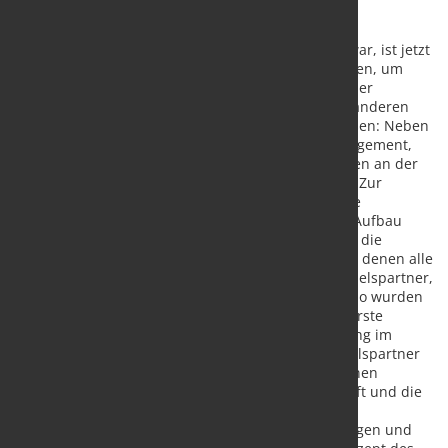
Was vorher im Gesamtbereich Vertrieb verankert war, ist jetzt
in zwei neue Geschäftsbereiche aufgesplittet worden, um
zum einen die Betreuung und Weiterentwicklung der
Fachhandelspartner weiter auszubauen und zum anderen
ganz neue Geschäftsfelder strategisch zu erschließen: Neben
dem Bereich Großhandel & Geschäftspartnermanagement,
geleitet von Jan Korb, entstand mit Thorsten Stiefken an der
Spitze die Geschäftsfeldentwicklung & Akquisition. Zur
strategischen Weiterentwicklung stehen sowohl die
Gewinnung weiterer Handelspartner als auch der Aufbau
zusätzlicher Kooperationen im Fokus. Dies umfasst die
Konzeption von neuen innovativen Leistungen, von denen alle
Beteiligten profitieren: neue und bestehende Handelspartner,
Lieferantenpartner sowie als Organisation selbst. So wurden
beispielsweise mit dem Systemkonzept Fachwerk erste
Schritte gemacht, um vertriebliche Aufgabenstellung im
Handel zu systematisieren und dadurch die Handelspartner
substanziell zu entlasten. Durch die neu gewonnenen
Freiräume können diese wiederum ihr Kerngeschäft und die
Nähe zu ihren Kunden weiter intensivieren.
Sortimentsberatung, Ladenbau-/POS-Dienstleistungen und