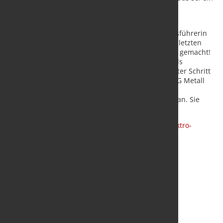
historischer Erfolg, der von den NORDMEDTALL-
Mitgliedsunternehmen besonders begrüßt wurde.
Ukena dankte der NORDMETALL-Tarifverhandlungsführerin
Lena Ströbele für ihren besonderen Einsatz in den letzten
Monaten: „Lena Ströbele hat einen großartigen Job gemacht!
Und das neben ihrer beanspruchenden Tätigkeit als
Personaldirektorin der Lürssen-Gruppe.“ Als nächster Schritt
stünden nun die vereinbarten Gespräche mit der IG Metall
Küste über eine Modernisierung der
Arbeitszeitkontensystematik im Manteltarifvertrag an. Sie
sollen im Frühjahr 2022 abgeschlossen werden.
Quelle:
NORDMETALL Verband der Metall- und Elektro-
Industrie e.V.
/ Foto: marketSTEEL