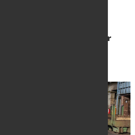
NORDMETALL-Mitglieder
billigen Tarifverträge
einstimmig
30. Apr. 2021
von Hubert Hunscheidt