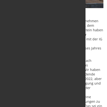
Die Vertreter der 240 NORDMETALL Mitgliedsunternehmen
aus Bremen, Hamburg, Mecklenburg-Vorpommern, dem
nordwestlichen Niedersachsen und Schleswig-Holstein haben
im Zuge einer digitalen Mitgliederversammlung der
Tarifeinigung der norddeutschen M+E-Arbeitgeber mit der IG
Metall Küste vom 16. April zugestimmt. Die neuen
Tarifverträge gelten rückwirkend vom 1. Januar dieses Jahres
bis zum 30. September 2022.
NORDMETALL-Präsident Folkmar Ukena begrüßte nach
einvernehmlichen Beratungen zur Tarifeinigung das
einstimmige Votum der Unternehmensvertreter: „Wir haben
unsere Ziele erreicht: Keine Belastungen für notleidende
Betriebe in 2021, keine Tabellenerhöhung auch in 2022, aber
optionale Instrumente zur Sicherung von Beschäftigung und
Zukunftsfähigkeit. Und erstmals in der Geschichte der
Flächentarifverträge gibt es feste Kriterien, die es
wirtschaftlich belasteten Unternehmen erlauben, eine
automatische Aussetzung vereinbarter Sonderzahlungen zu
erreichen“, so der Familienunternehmer aus Leer. Das sei ein