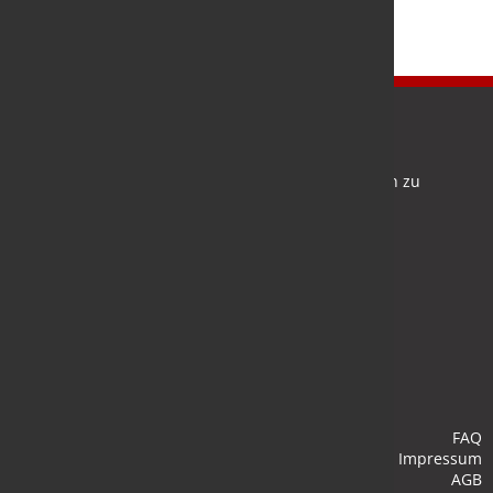
Newsletter
Bleiben Sie auf dem Laufenden und melden Sie sich zu
verschiedene Newsletter an.
Anmelden
FAQ
Impressum
AGB