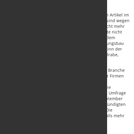
Das ist eines der Ergebnisse, die in einem aktuellen Artikel im
ifo Schnelldienst beschrieben sind. „Viele Projekte sind wegen
der höheren Zinsen und gestiegenen Baukosten nicht mehr
wirtschaftlich umsetzbar. Die Wohnungen, die heute nicht
begonnen werden, werden uns in zwei Jahren auf dem
Mietmarkt fehlen. Das ifo Geschäftsklima im Wohnungsbau
notiert mittlerweile auf dem tiefsten Stand seit Beginn der
Erhebung 1991, bei -54,8 Punkten“, sagt Klaus Wohlrabe,
Leiter der ifo Umfragen.
Auch die Klagen über einen Auftragsmangel in der Branche
werden immer lauter, derzeit zeigen sich 46,6% der Firmen
betroffen, nach 44,2% im August. „Das ist eine
Verdreifachung innerhalb der letzten 12 Monate. Die
Entwicklung ist dramatisch“, ergänzt Wohlrabe. Die Umfrage
wurde noch vor dem Wohnungsbaugipfel Ende September
durchgeführt. „Es bleibt abzuwarten, ob die angekündigten
Maßnahmen den Wohnungsbau beleben können. Die
Rahmenbedingungen für den Neubau sind jedenfalls mehr
als schwierig“, sagt Wohlrabe.
Quelle:
ifo Institut
/ Foto: marketSTEEL