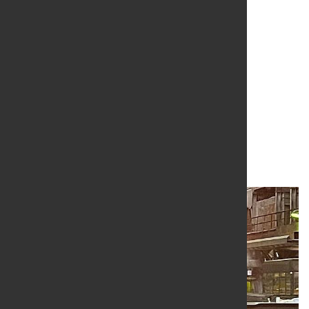
Nippon Steel stärkt
Europaspezialstahl- und
Flachstahlgeschäft
20. Mai 2026
von Hubert Hunscheidt