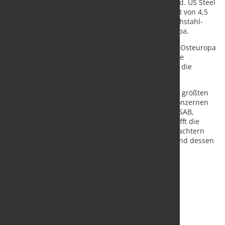
Stabstahl und Walzdraht in Schweden und Finnland. US Steel
Kosice zählt mit Hochofenroute und einer Kapazität von 4,5
Millionen Tonnen Rohstahl zu den wichtigsten Flachstahl-
und Elektrobandherstellern in Mittel- und Osteuropa.
Nippon Steel erwartet insbesondere in Mittel- und Osteuropa
steigende Stahlnachfrage, unter anderem durch die
Verlagerung industrieller Wertschöpfungsketten in die
Region.
Mit der neuen Struktur würde Nippon Steel zu den größten
Stahlherstellern Europas zählen und sich hinter Konzernen
wie ArcelorMittal, thyssenkrupp Steel, Tata Steel, SSAB,
voestalpine oder Salzgitter einordnen. Zudem schafft die
Neuaufstellung nach Einschätzung von Marktbeobachtern
zusätzliche Perspektiven für den Standort Kosice und dessen
Beschäftigte.
Quelle:
Eurometal
/ Foto: marketSTEEL