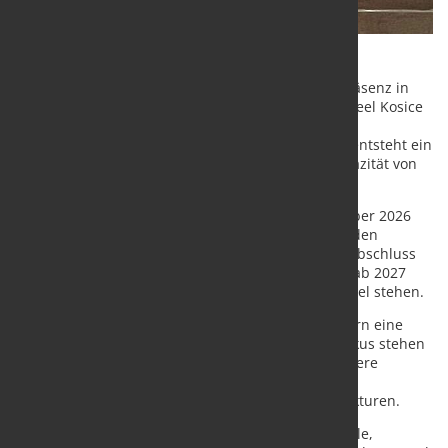
Wie Eurometal mitteilt, baut Nippon Steel seine Präsenz in
Europa weiter aus und will künftig die Werke US Steel Kosice
(USSK) in der Slowakei sowie den skandinavischen
Spezialstahlhersteller Ovako direkt führen. Damit entsteht ein
europäisches Stahlgeschäft mit einer Rohstahlkapazität von
rund 5,5 Millionen Tonnen jährlich.
Wie das Unternehmen mitteilte, soll USSK ab Oktober 2026
unter dem Namen Nippon Steel Slovakia direkt in den
Konzern integriert werden. Auch Ovako soll nach Abschluss
der geplanten Integration von Sanyo Special Steel ab 2027
vollständig unter direkter Kontrolle von Nippon Steel stehen.
Mit dem Schritt verfolgt der japanische Stahlkonzern eine
langfristige Wachstumsstrategie für Europa. Im Fokus stehen
der Ausbau hochwertiger Stahlsegmente, die stärkere
Nutzung technologischer Synergien sowie die
Weiterentwicklung von Vertriebs- und Produktstrukturen.
Ovako produziert mit Elektrostahlroute Spezialstähle,