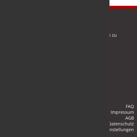
Newsletter
Bleiben Sie auf dem Laufenden und melden Sie sich zu
verschiedene Newsletter an.
Anmelden
FAQ
Impressum
AGB
Datenschutz
Cookie-Einstellungen