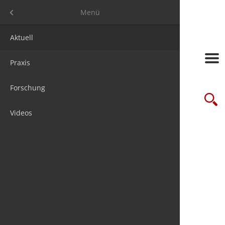
Menü
Menü
Aktuell
Frage des
Messen
Jobs
Über uns
Praxis
Studien
Seminare/
Steuer & 
Media ma
Forschung
futureSTE
Verbände
Firmenpak
Suche
Videos
Online-Le
Wir sind 1
Newslette
chnis
Kontakt