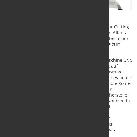
Erstmals stellt das Kölner Unternehmen das Circular Cutting
Device auf der Metallbearbeitungsmesse Fabtech in Atlanta
dem amerikanischen Fachpublikum vor. Die Messebesucher
erfahren, wie es funktioniert und was die Maschine zum
Allrounder fürs Rohrbiegen macht.
Wenn die vollelektrische Multiradius-Rohrbiegemaschine CNC
80 E TB MR zum Einsatz kommt, trifft kurze Taktzeit auf
Präzision und einfache Bedienbarkeit. 2022 hat Schwarze-
Robitec den bewährten Allrounder um ein spannendes neues
Feature ergänzt: Das Circular Cutting Device trennt die Rohre
direkt beim Biegen spanlos und mit hervorragender
Schnittqualität. So bringt der Rohrbiegemaschinenhersteller
einen mehr denn je nachhaltigen Umgang mit Ressourcen in
die Gleichung ein. In einer von Rohstoffmangel und
schwierigen Lieferbedingungen geprägten
Weltwirtschaftssituation ist das ein entscheidender
Wettbewerbsfaktor für fertigende Unternehmen aus
anspruchsvollen Branchen wie etwa dem Automotive-
Zuliefermarkt.