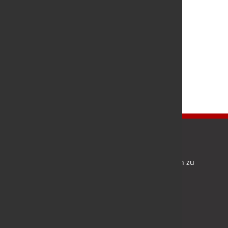
Newsletter
Bleiben Sie auf dem Laufenden und melden Sie sich zu
verschiedene Newsletter an.